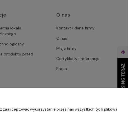
cje
O nas
arcia lokalu
Kontakt i dane firmy
micznego
O nas
echnologiczny
Misja firmy
ja produktu przed
Certyfikaty i referencje
WEŹ LEASING TERAZ
Praca
sz zaakceptować wykorzystanie przez nas wszystkich tych plików i
Szablon Master by
Ecommercy