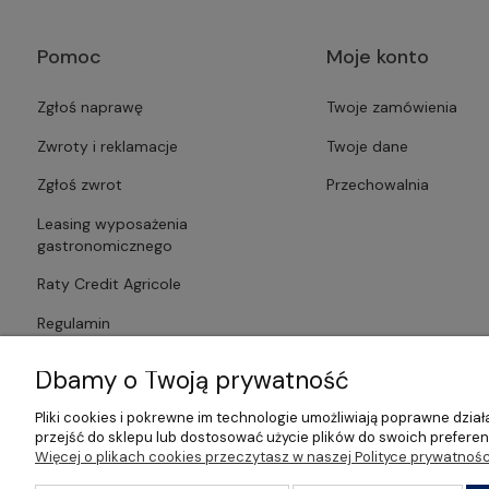
Pomoc
Moje konto
Zgłoś naprawę
Twoje zamówienia
Zwroty i reklamacje
Twoje dane
Zgłoś zwrot
Przechowalnia
Leasing wyposażenia
gastronomicznego
Raty Credit Agricole
Regulamin
Polityka prywatności
Dbamy o Twoją prywatność
Pliki cookies i pokrewne im technologie umożliwiają poprawne dzi
przejść do sklepu lub dostosować użycie plików do swoich preferenc
Więcej o plikach cookies przeczytasz w naszej Polityce prywatnośc
©2026 Wszelkie Prawa Zastrzeżone | Gastrosklep | Wyposażenie ga