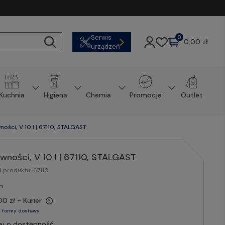
Serwis
0
0,00 zł
urządzeń
Kuchnia
Higiena
Chemia
Promocje
Outlet
ości, V 10 l | 67110, STALGAST
wności, V 10 l | 67110, STALGAST
d produktu:
67110
h
00 zł
- Kurier
 formy dostawy
aj o dostępność