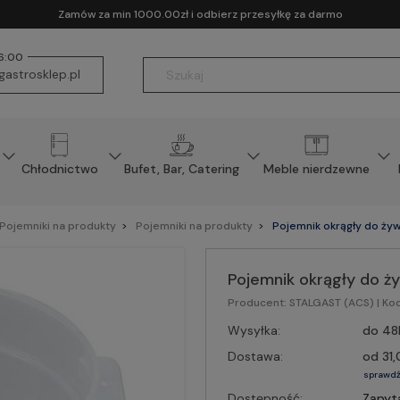
Zamów za min 1000.00zł i odbierz przesyłkę za darmo
16:00
astrosklep.pl
Chłodnictwo
Bufet, Bar, Catering
Meble nierdzewne
Pojemniki na produkty
Pojemniki na produkty
Pojemnik okrągły do żywn
Pojemnik okrągły do ży
Producent:
STALGAST (ACS)
| Ko
Wysyłka:
do 48
Dostawa:
od 31,
sprawdź
Dostępność:
Zapyt