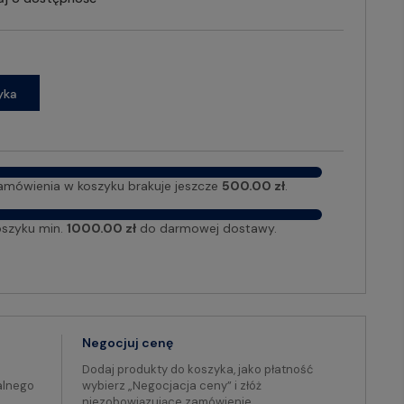
yka
amówienia w koszyku brakuje jeszcze
500.00 zł
.
oszyku min.
1000.00 zł
do darmowej dostawy.
Negocjuj cenę
Dodaj produkty do koszyka, jako płatność
alnego
wybierz „Negocjacja ceny” i złóż
niezobowiązujące zamówienie.