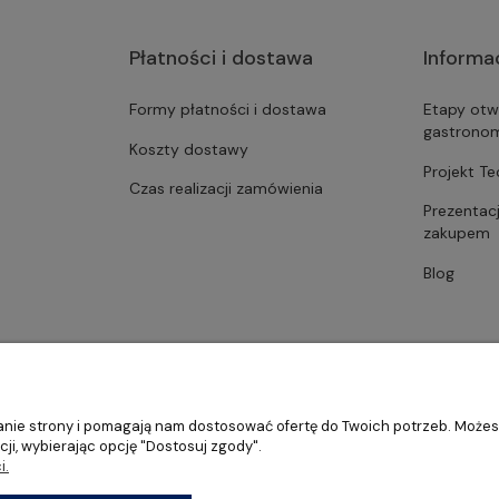
Płatności i dostawa
Informa
Formy płatności i dostawa
Etapy otw
gastrono
Koszty dostawy
Projekt T
Czas realizacji zamówienia
Prezentac
zakupem
Blog
ałanie strony i pomagają nam dostosować ofertę do Twoich potrzeb. Może
ji, wybierając opcję "Dostosuj zgody".
i.
stronomii, restauracji oraz barów