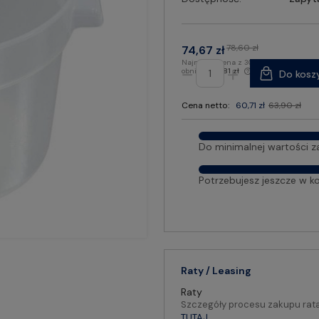
78,60 zł
74,67 zł
Najniższa cena z 30 dni przed
obniżką:
66,81 zł
Do kosz
Cena netto:
60,71 zł
63,90 zł
Do minimalnej wartości z
Potrzebujesz jeszcze w k
Raty / Leasing
Raty
Szczegóły procesu zakupu rat
TUTAJ