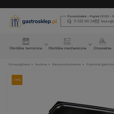
Poniedziałek - Piątek | 8:00 - 
71 332 90 24
biuro@g
Obróbka termiczna
Obróbka mechaniczna
Zmywalnia
Strona główna
Kuchnia
Naczynia kuchenne
Pojemniki gastro
-15%