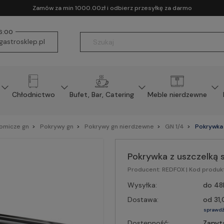
Zamów za min 1000.00zł i odbierz przesyłkę za darmo
16:00
astrosklep.pl
Chłodnictwo
Bufet, Bar, Catering
Meble nierdzewne
nomicze gn
Pokrywy gn
Pokrywy gn nierdzewne
GN 1/4
Pokrywka 
Pokrywka z uszczelką s
Producent:
REDFOX
| Kod produk
Wysyłka:
do 48
Dostawa:
od 31,
sprawdź
Dostępność:
Zapyt