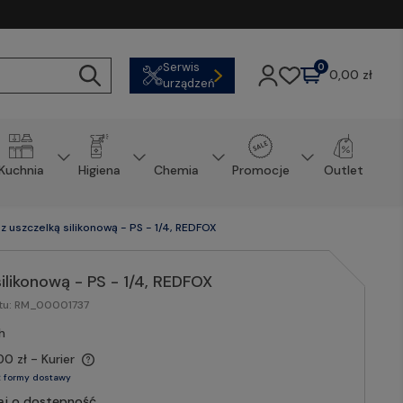
Serwis
0
0,00 zł
urządzeń
Kuchnia
Higiena
Chemia
Promocje
Outlet
z uszczelką silikonową - PS - 1/4, REDFOX
ilikonową - PS - 1/4, REDFOX
tu:
RM_00001737
h
00 zł
- Kurier
 formy dostawy
aj o dostępność