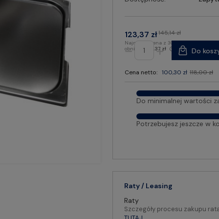
145,14 zł
123,37 zł
Najniższa cena z 30 dni przed
obniżką:
123,37 zł
Do kosz
Cena netto:
100,30 zł
118,00 zł
Do minimalnej wartości z
Potrzebujesz jeszcze w k
Raty / Leasing
Raty
Szczegóły procesu zakupu rat
TUTAJ