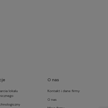
cje
O nas
arcia lokalu
Kontakt i dane firmy
micznego
O nas
echnologiczny