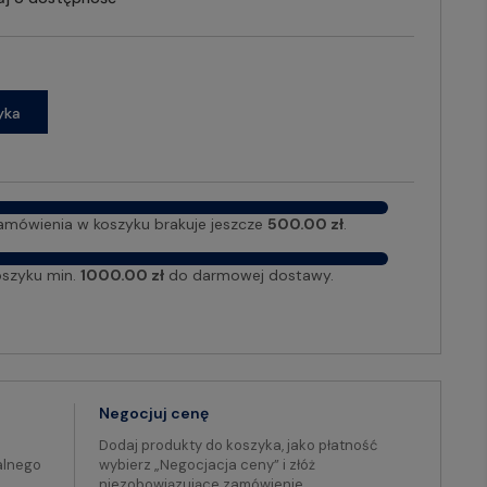
yka
amówienia w koszyku brakuje jeszcze
500.00 zł
.
oszyku min.
1000.00 zł
do darmowej dostawy.
Negocjuj cenę
Dodaj produkty do koszyka, jako płatność
alnego
wybierz „Negocjacja ceny” i złóż
niezobowiązujące zamówienie.