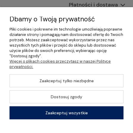
Płatności i dostawa
Informacje
Dbamy o Twoją prywatność
Pliki cookies i pokrewne im technologie umożliwiają poprawne
O nas
działanie strony i pomagają nam dostosować ofertę do Twoich
potrzeb. Możesz zaakceptować wykorzystanie przez nas
wszystkich tych plików i przejść do sklepu lub dostosować
użycie plików do swoich preferencji, wybierając opcję
"Dostosuj zgody".
©2026 Wszelkie Prawa Zastrzeżone | Gastrosklep |
Więcej o plikach cookies przeczytasz w naszej Polityce
Wyposażenie gastronomii, restauracji oraz barów
prywatności.
Szablon Master by
Ecommercy
Zaakceptuj tylko niezbędne
Dostosuj zgody
Pokaż pełną wersję strony
Zaakceptuj wszystkie
Sklep internetowy Shoper Premium