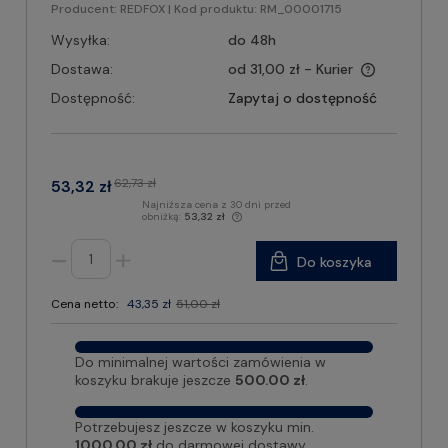
Producent:
REDFOX
| Kod produktu:
RM_00001715
Wysyłka:
do 48h
Dostawa:
od 31,00 zł
- Kurier
Dostępność:
Zapytaj o dostępność
62,73 zł
53,32 zł
Najniższa cena z 30 dni przed
obniżką:
53,32 zł
Do koszyka
Cena netto:
43,35 zł
51,00 zł
Do minimalnej wartości zamówienia w
koszyku brakuje jeszcze
500.00 zł
.
Potrzebujesz jeszcze w koszyku min.
1000.00 zł
do darmowej dostawy.