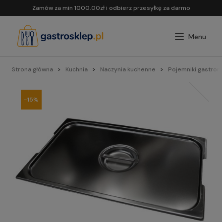
Zamów za min 1000.00zł i odbierz przesyłkę za darmo
Strona główna
Kuchnia
Naczynia kuchenne
Pojemniki gastron
-15%