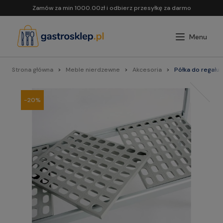
Zamów za min 1000.00zł i odbierz przesyłkę za darmo
Strona główna
Meble nierdzewne
Akcesoria
Półka do regału
-20%