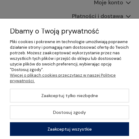
Moje konto
Płatności i dostawa
Informacje
Dbamy o Twoją prywatność
Pliki cookies i pokrewne im technologie umożliwiają poprawne
O nas
działanie strony i pomagają nam dostosować ofertę do Twoich
potrzeb. Możesz zaakceptować wykorzystanie przez nas
wszystkich tych plików i przejść do sklepu lub dostosować
użycie plików do swoich preferencji, wybierając opcję
"Dostosuj zgody".
©2026 Wszelkie Prawa Zastrzeżone | Gastrosklep |
Więcej o plikach cookies przeczytasz w naszej Polityce
Wyposażenie gastronomii, restauracji oraz barów
prywatności.
Szablon Master by
Ecommercy
Zaakceptuj tylko niezbędne
Dostosuj zgody
Pokaż pełną wersję strony
Zaakceptuj wszystkie
Sklep internetowy Shoper Premium