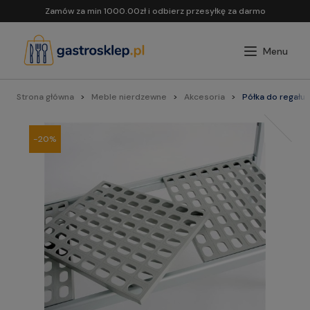
Zamów za min 1000.00zł i odbierz przesyłkę za darmo
Strona główna
Meble nierdzewne
Akcesoria
Półka do regału
-20%