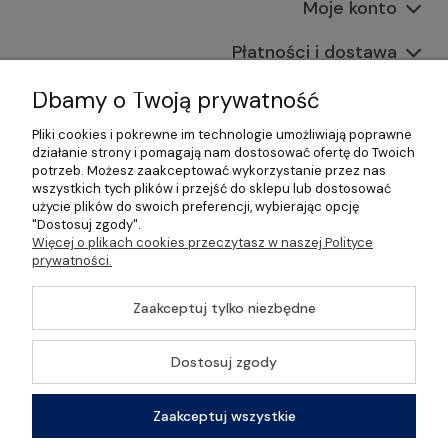
Moje konto
Płatności i dostawa
Informacje
Dbamy o Twoją prywatność
Pliki cookies i pokrewne im technologie umożliwiają poprawne
O nas
działanie strony i pomagają nam dostosować ofertę do Twoich
potrzeb. Możesz zaakceptować wykorzystanie przez nas
wszystkich tych plików i przejść do sklepu lub dostosować
użycie plików do swoich preferencji, wybierając opcję
"Dostosuj zgody".
©2026 Wszelkie Prawa Zastrzeżone | Gastrosklep |
Więcej o plikach cookies przeczytasz w naszej Polityce
Wyposażenie gastronomii, restauracji oraz barów
prywatności.
Szablon Master by
Ecommercy
Zaakceptuj tylko niezbędne
Dostosuj zgody
Pokaż pełną wersję strony
Zaakceptuj wszystkie
Sklep internetowy Shoper Premium