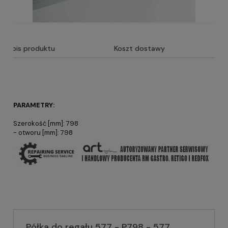
Opis produktu
Koszt dostawy
PARAMETRY:
Szerokość [mm]: 798
- otworu [mm]: 798
Półka do regału 577 - P798 - 577,