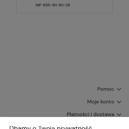
NIP: 895-161-80-28
Pomoc
Moje konto
Płatności i dostawa
Informacje
Dbamy o Twoją prywatność