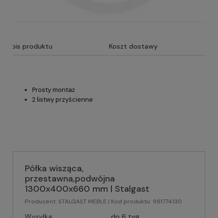
Opis produktu
Koszt dostawy
Prosty montaż
2 listwy przyścienne
Półka wisząca,
przestawna,podwójna
1300x400x660 mm | Stalgast
Producent:
STALGAST MEBLE
| Kod produktu:
981774130
Wysyłka:
do 6 tyg