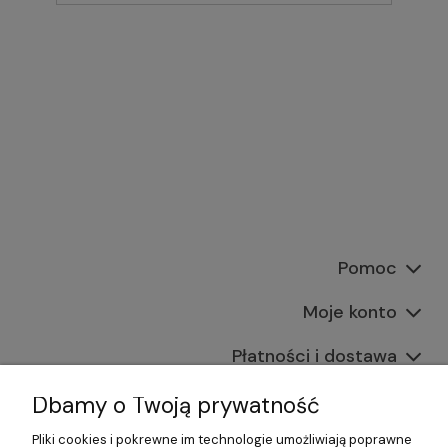
Pomoc
Moje konto
Płatności i dostawa
Informacje
Dbamy o Twoją prywatność
Pliki cookies i pokrewne im technologie umożliwiają poprawne
O nas