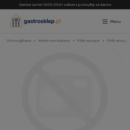
Zamów za min 1000.00zł i odbierz przesyłkę za darmo
Strona główna
Meble nierdzewne
Półki wiszące
Półki wiszące