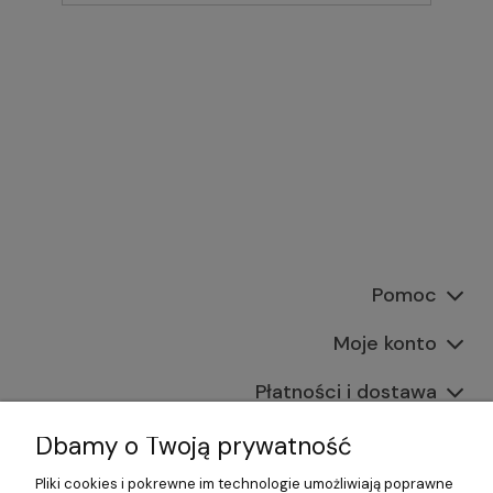
Pomoc
Moje konto
Płatności i dostawa
Informacje
Dbamy o Twoją prywatność
Pliki cookies i pokrewne im technologie umożliwiają poprawne
O nas