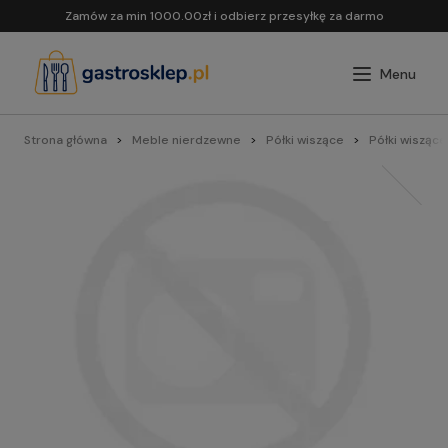
Zamów za min 1000.00zł i odbierz przesyłkę za darmo
Strona główna
Meble nierdzewne
Półki wiszące
Półki wiszące