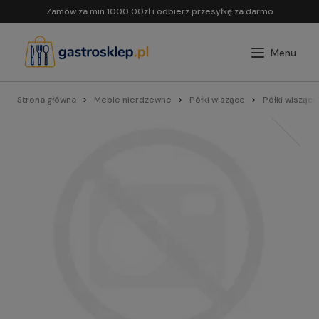
Zamów za min 1000.00zł i odbierz przesyłkę za darmo
Strona główna
Meble nierdzewne
Półki wiszące
Półki wiszące