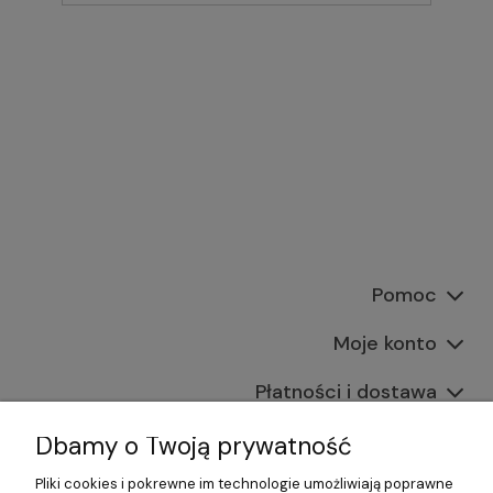
Pomoc
Moje konto
Płatności i dostawa
Informacje
Dbamy o Twoją prywatność
Pliki cookies i pokrewne im technologie umożliwiają poprawne
O nas