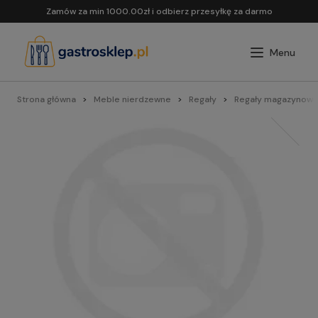
Zamów za min 1000.00zł i odbierz przesyłkę za darmo
Strona główna
Meble nierdzewne
Regały
Regały magazynowe 