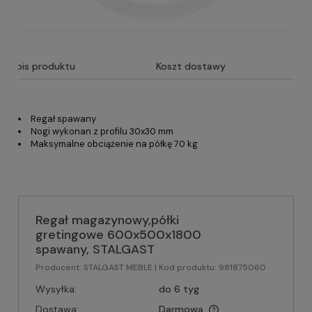
Opis produktu
Koszt dostawy
Regał spawany
Nogi wykonan z profilu 30x30 mm
Maksymalne obciążenie na półkę 70 kg
Regał magazynowy,półki
gretingowe 600x500x1800
spawany, STALGAST
Producent:
STALGAST MEBLE
| Kod produktu:
981875060
Wysyłka:
do 6 tyg
Dostawa:
Darmowa