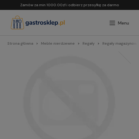
Zamów za min 1000.00zł i odbierz przesyłkę za darmo
Strona główna
Meble nierdzewne
Regały
Regały magazynowe 