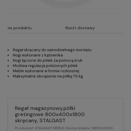
Opis produktu
Koszt dostawy
Regał skręcany do samodzielnego montażu
Nogi wykonane z kątownika
Nogi łączone do półek za pomocą śrub
Możliwa regulacja położonych półek
Meble wykonane w formie rozłożonej
Maksymalne obciążenie na półkę 70 kg
Regał magazynowy,półki
gretingowe 800x400x1800
skręcany, STALGAST
Producent:
STALGAST MEBLE
| Kod produktu:
981904080