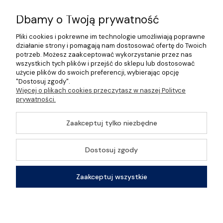
Informacje
Dbamy o Twoją prywatność
Pliki cookies i pokrewne im technologie umożliwiają poprawne
O nas
działanie strony i pomagają nam dostosować ofertę do Twoich
potrzeb. Możesz zaakceptować wykorzystanie przez nas
wszystkich tych plików i przejść do sklepu lub dostosować
użycie plików do swoich preferencji, wybierając opcję
"Dostosuj zgody".
©2026 Wszelkie Prawa Zastrzeżone | Gastrosklep |
Więcej o plikach cookies przeczytasz w naszej Polityce
Wyposażenie gastronomii, restauracji oraz barów
prywatności.
Szablon Master by
Ecommercy
Zaakceptuj tylko niezbędne
Dostosuj zgody
Pokaż pełną wersję strony
Zaakceptuj wszystkie
Sklep internetowy Shoper Premium