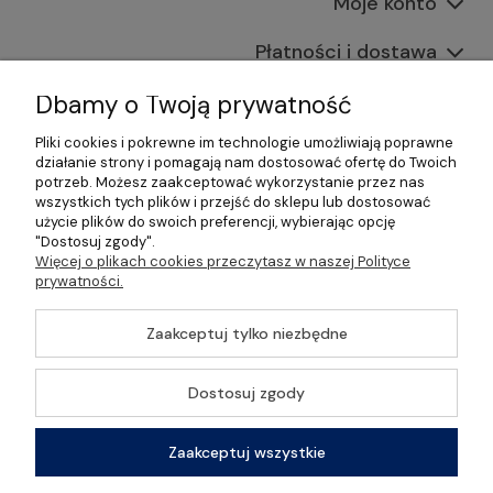
Moje konto
Płatności i dostawa
Informacje
Dbamy o Twoją prywatność
Pliki cookies i pokrewne im technologie umożliwiają poprawne
O nas
działanie strony i pomagają nam dostosować ofertę do Twoich
potrzeb. Możesz zaakceptować wykorzystanie przez nas
wszystkich tych plików i przejść do sklepu lub dostosować
użycie plików do swoich preferencji, wybierając opcję
"Dostosuj zgody".
©2026 Wszelkie Prawa Zastrzeżone | Gastrosklep |
Więcej o plikach cookies przeczytasz w naszej Polityce
Wyposażenie gastronomii, restauracji oraz barów
prywatności.
Szablon Master by
Ecommercy
Zaakceptuj tylko niezbędne
Dostosuj zgody
Pokaż pełną wersję strony
Zaakceptuj wszystkie
Sklep internetowy Shoper Premium