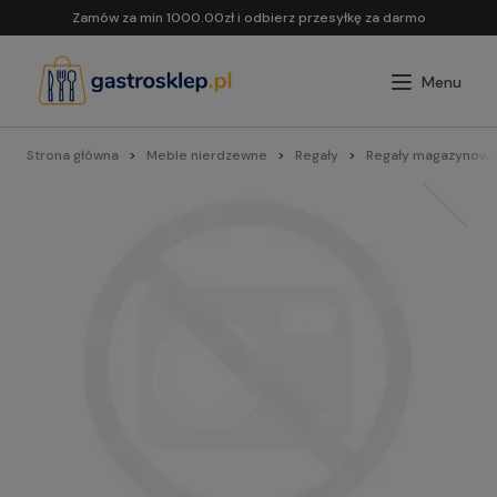
Zamów za min 1000.00zł i odbierz przesyłkę za darmo
Strona główna
Meble nierdzewne
Regały
Regały magazynowe 