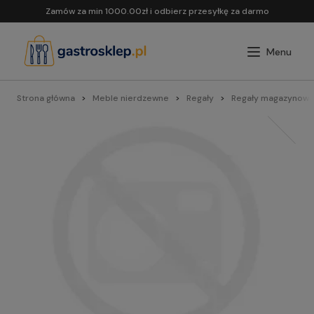
Zamów za min 1000.00zł i odbierz przesyłkę za darmo
Strona główna
Meble nierdzewne
Regały
Regały magazynowe 