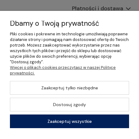
Płatności i dostawa
Informacje
Dbamy o Twoją prywatność
Pliki cookies i pokrewne im technologie umożliwiają poprawne
O nas
działanie strony i pomagają nam dostosować ofertę do Twoich
potrzeb. Możesz zaakceptować wykorzystanie przez nas
wszystkich tych plików i przejść do sklepu lub dostosować
użycie plików do swoich preferencji, wybierając opcję
"Dostosuj zgody".
©2026 Wszelkie Prawa Zastrzeżone | Gastrosklep |
Więcej o plikach cookies przeczytasz w naszej Polityce
Wyposażenie gastronomii, restauracji oraz barów
prywatności.
Szablon Master by
Ecommercy
Zaakceptuj tylko niezbędne
Dostosuj zgody
Pokaż pełną wersję strony
Zaakceptuj wszystkie
Sklep internetowy Shoper Premium