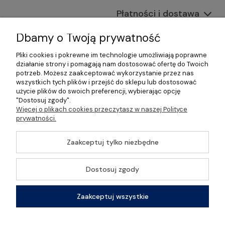
Płatności i dostawa
Informacje
Dbamy o Twoją prywatność
Pliki cookies i pokrewne im technologie umożliwiają poprawne
O nas
działanie strony i pomagają nam dostosować ofertę do Twoich
potrzeb. Możesz zaakceptować wykorzystanie przez nas
wszystkich tych plików i przejść do sklepu lub dostosować
użycie plików do swoich preferencji, wybierając opcję
"Dostosuj zgody".
©2026 Wszelkie Prawa Zastrzeżone | Gastrosklep |
Więcej o plikach cookies przeczytasz w naszej Polityce
Wyposażenie gastronomii, restauracji oraz barów
prywatności.
Szablon Master by
Ecommercy
Zaakceptuj tylko niezbędne
Dostosuj zgody
Pokaż pełną wersję strony
Zaakceptuj wszystkie
Sklep internetowy Shoper Premium