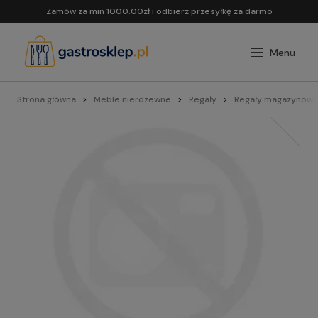
Zamów za min 1000.00zł i odbierz przesyłkę za darmo
Strona główna
Meble nierdzewne
Regały
Regały magazynowe 