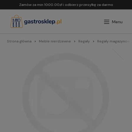
Zamów za min 1000.00zł i odbierz przesyłkę za darmo
Strona główna
Meble nierdzewne
Regały
Regały magazynowe 