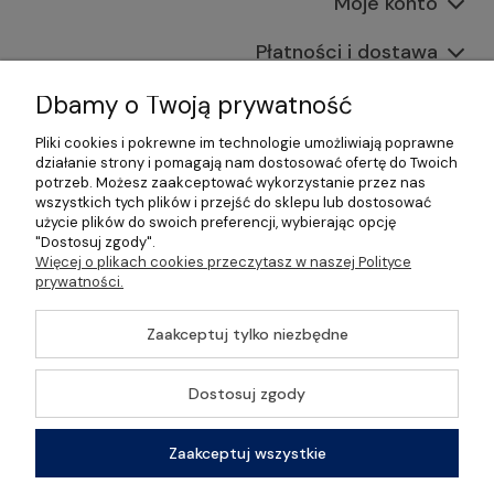
Moje konto
Płatności i dostawa
Informacje
Dbamy o Twoją prywatność
Pliki cookies i pokrewne im technologie umożliwiają poprawne
O nas
działanie strony i pomagają nam dostosować ofertę do Twoich
potrzeb. Możesz zaakceptować wykorzystanie przez nas
wszystkich tych plików i przejść do sklepu lub dostosować
użycie plików do swoich preferencji, wybierając opcję
"Dostosuj zgody".
©2026 Wszelkie Prawa Zastrzeżone | Gastrosklep |
Więcej o plikach cookies przeczytasz w naszej Polityce
Wyposażenie gastronomii, restauracji oraz barów
prywatności.
Szablon Master by
Ecommercy
Zaakceptuj tylko niezbędne
Dostosuj zgody
Pokaż pełną wersję strony
Zaakceptuj wszystkie
Sklep internetowy Shoper Premium