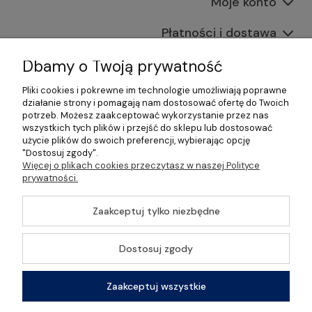
Moje konto
Płatności i dostawa
Informacje
Dbamy o Twoją prywatność
Pliki cookies i pokrewne im technologie umożliwiają poprawne
O nas
działanie strony i pomagają nam dostosować ofertę do Twoich
potrzeb. Możesz zaakceptować wykorzystanie przez nas
wszystkich tych plików i przejść do sklepu lub dostosować
użycie plików do swoich preferencji, wybierając opcję
"Dostosuj zgody".
©2026 Wszelkie Prawa Zastrzeżone | Gastrosklep |
Więcej o plikach cookies przeczytasz w naszej Polityce
Wyposażenie gastronomii, restauracji oraz barów
prywatności.
Szablon Master by
Ecommercy
Zaakceptuj tylko niezbędne
Dostosuj zgody
Pokaż pełną wersję strony
Zaakceptuj wszystkie
Sklep internetowy Shoper Premium