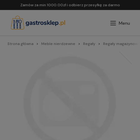
Zamów za min 1000.00zł i odbierz przesyłkę za darmo
Strona główna
Meble nierdzewne
Regały
Regały magazynowe 