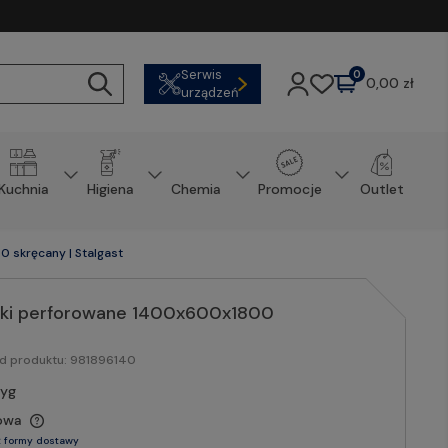
Serwis
0
0,00 zł
urządzeń
Kuchnia
Higiena
Chemia
Promocje
Outlet
 skręcany | Stalgast
łki perforowane 1400x600x1800
od produktu:
981896140
tyg
owa
 formy dostawy