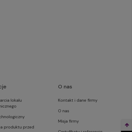
cje
O nas
arcia lokalu
Kontakt i dane firmy
micznego
O nas
echnologiczny
Misja firmy
ja produktu przed
Certyfikaty i referencje