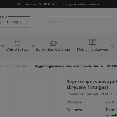
Zamów za min 1000.00zł i odbierz przesyłkę za darmo
16:00
astrosklep.pl
Chłodnictwo
Bufet, Bar, Catering
Meble nierdzewne
 półki perforowane
Regał magazynowy,półki perforowane 1400x600x1800
Regał magazynowy,pó
skręcany | Stalgast
Producent:
STALGAST MEBLE
| K
Wysyłka:
do 6 
Dostawa:
Darm
sprawdź