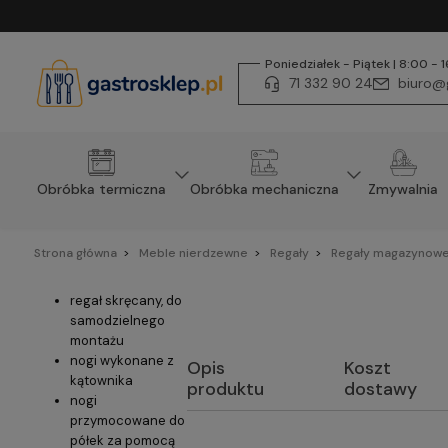
Poniedziałek - Piątek | 8:00 - 
71 332 90 24
biuro@g
Obróbka termiczna
Obróbka mechaniczna
Zmywalnia
Strona główna
Meble nierdzewne
Regały
Regały magazynowe
regał skręcany, do
samodzielnego
montażu
nogi wykonane z
Opis
Koszt
kątownika
produktu
dostawy
nogi
przymocowane do
półek za pomocą