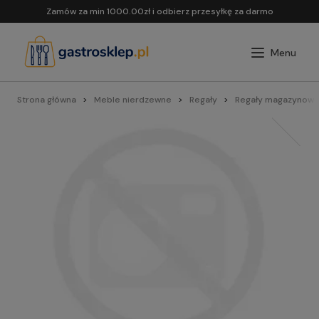
Zamów za min 1000.00zł i odbierz przesyłkę za darmo
Strona główna
Meble nierdzewne
Regały
Regały magazynowe