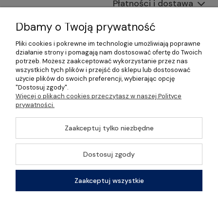
Płatności i dostawa
Informacje
Dbamy o Twoją prywatność
Pliki cookies i pokrewne im technologie umożliwiają poprawne
O nas
działanie strony i pomagają nam dostosować ofertę do Twoich
potrzeb. Możesz zaakceptować wykorzystanie przez nas
wszystkich tych plików i przejść do sklepu lub dostosować
użycie plików do swoich preferencji, wybierając opcję
"Dostosuj zgody".
©2026 Wszelkie Prawa Zastrzeżone | Gastrosklep |
Więcej o plikach cookies przeczytasz w naszej Polityce
Wyposażenie gastronomii, restauracji oraz barów
prywatności.
Szablon Master by
Ecommercy
Zaakceptuj tylko niezbędne
Dostosuj zgody
Pokaż pełną wersję strony
Zaakceptuj wszystkie
Sklep internetowy Shoper Premium