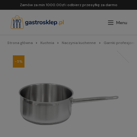
Zamów za min 1000.00zł i odbierz przesyłkę za darmo
Strona główna
Kuchnia
Naczynia kuchenne
Garnki profesjona
-5%