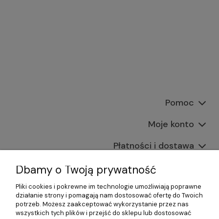
Pomoc
Moje konto
Płatności i dostawa
Informacje
Dbamy o Twoją prywatność
Pliki cookies i pokrewne im technologie umożliwiają poprawne
O nas
działanie strony i pomagają nam dostosować ofertę do Twoich
potrzeb. Możesz zaakceptować wykorzystanie przez nas
wszystkich tych plików i przejść do sklepu lub dostosować