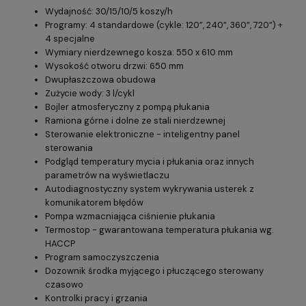
Wydajność: 30/15/10/5 koszy/h
Programy: 4 standardowe (cykle: 120”, 240”, 360”, 720”) +
4 specjalne
Wymiary nierdzewnego kosza: 550 x 610 mm
Wysokość otworu drzwi: 650 mm
Dwupłaszczowa obudowa
Zużycie wody: 3 l/cykl
Bojler atmosferyczny z pompą płukania
Ramiona górne i dolne ze stali nierdzewnej
Sterowanie elektroniczne - inteligentny panel
sterowania
Podgląd temperatury mycia i płukania oraz innych
parametrów na wyświetlaczu
Autodiagnostyczny system wykrywania usterek z
komunikatorem błędów
Pompa wzmacniająca ciśnienie płukania
Termostop - gwarantowana temperatura płukania wg.
HACCP
Program samoczyszczenia
Dozownik środka myjącego i płuczącego sterowany
czasowo
Kontrolki pracy i grzania