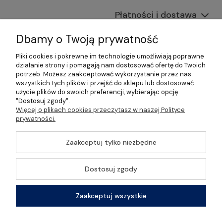
Płatności i dostawa
Informacje
Dbamy o Twoją prywatność
Pliki cookies i pokrewne im technologie umożliwiają poprawne
O nas
działanie strony i pomagają nam dostosować ofertę do Twoich
potrzeb. Możesz zaakceptować wykorzystanie przez nas
wszystkich tych plików i przejść do sklepu lub dostosować
użycie plików do swoich preferencji, wybierając opcję
"Dostosuj zgody".
©2026 Wszelkie Prawa Zastrzeżone | Gastrosklep |
Więcej o plikach cookies przeczytasz w naszej Polityce
Wyposażenie gastronomii, restauracji oraz barów
prywatności.
Szablon Master by
Ecommercy
Zaakceptuj tylko niezbędne
Dostosuj zgody
Pokaż pełną wersję strony
Zaakceptuj wszystkie
Sklep internetowy Shoper Premium