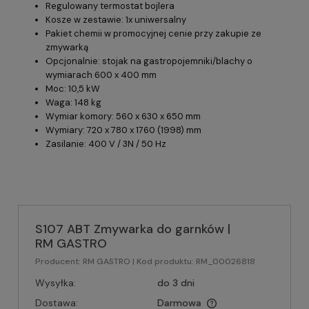
Regulowany termostat bojlera
Kosze w zestawie: 1x uniwersalny
Pakiet chemii w promocyjnej cenie przy zakupie ze
zmywarką
Opcjonalnie: stojak na gastropojemniki/blachy o
wymiarach 600 x 400 mm
Moc: 10,5 kW
Waga: 148 kg
Wymiar komory: 560 x 630 x 650 mm
Wymiary: 720 x 780 x 1760 (1998) mm
Zasilanie: 400 V / 3N / 50 Hz
S107 ABT Zmywarka do garnków |
RM GASTRO
Producent:
RM GASTRO
| Kod produktu:
RM_00026818
Wysyłka:
do 3 dni
Dostawa:
Darmowa