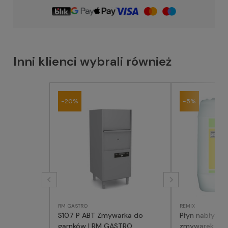
Inni klienci wybrali również
-20%
-5%
RM GASTRO
REMIX
S107 P ABT Zmywarka do
Płyn nabłyszc
garnków | RM GASTRO
zmywarek REMI