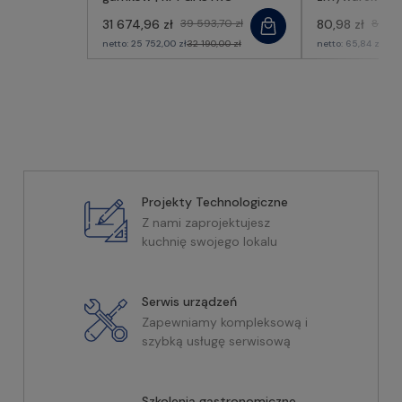
31 674,96 zł
39 593,70 zł
80,98 zł
85,24 
netto:
25 752,00 zł
32 190,00 zł
netto:
65,84 zł
69,3
Projekty Technologiczne
Z nami zaprojektujesz
kuchnię swojego lokalu
Serwis urządzeń
Zapewniamy kompleksową i
szybką usługę serwisową
Szkolenia gastronomiczne