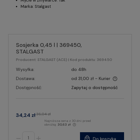
Mycie w zmywarce: Tak
Marka: Stalgast
Sosjerka 0,45 l | 369450,
STALGAST
Producent:
STALGAST (ACS)
| Kod produktu:
369450
Wysyłka:
do 48h
Dostawa:
od 31,00 zł
- Kurier
Dostępność:
Zapytaj o dostępność
36,04 zł
34,24 zł
Najniższa cena z 30 dni przed
obniżką:
30,63 zł
Do koszyka