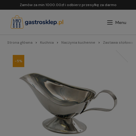
Zamów za min 1000.00zł i odbierz przesyłkę za darmo
Strona główna
Kuchnia
Naczynia kuchenne
Zastawa stołowa
-5%