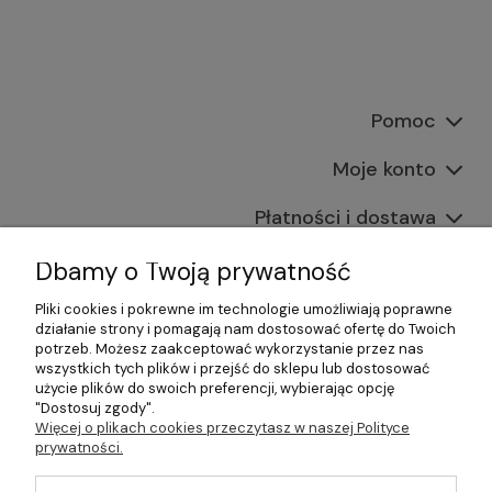
Pomoc
Moje konto
Płatności i dostawa
Informacje
Dbamy o Twoją prywatność
Pliki cookies i pokrewne im technologie umożliwiają poprawne
O nas
działanie strony i pomagają nam dostosować ofertę do Twoich
potrzeb. Możesz zaakceptować wykorzystanie przez nas
wszystkich tych plików i przejść do sklepu lub dostosować
użycie plików do swoich preferencji, wybierając opcję
"Dostosuj zgody".
©2026 Wszelkie Prawa Zastrzeżone | Gastrosklep |
Więcej o plikach cookies przeczytasz w naszej Polityce
Wyposażenie gastronomii, restauracji oraz barów
prywatności.
Szablon Master by
Ecommercy