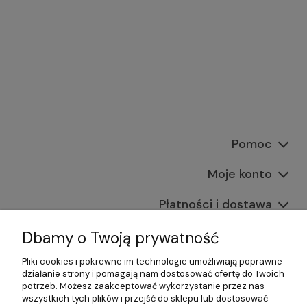
Pomoc
Moje konto
Płatności i dostawa
Informacje
Dbamy o Twoją prywatność
Pliki cookies i pokrewne im technologie umożliwiają poprawne
O nas
działanie strony i pomagają nam dostosować ofertę do Twoich
potrzeb. Możesz zaakceptować wykorzystanie przez nas
wszystkich tych plików i przejść do sklepu lub dostosować