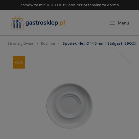
Zamów za min 1000.00zł i odbierz przesyłkę za darmo
Strona główna
Kuchnia
Spodek, Hel, O 145 mm | Stalgast, 390222
-5%