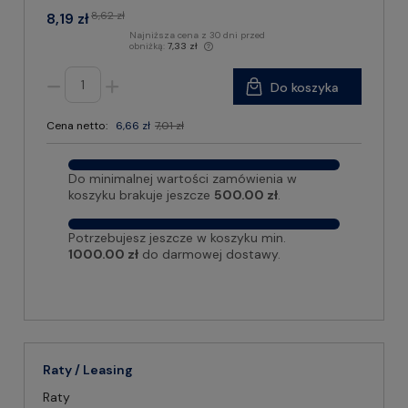
8,62 zł
8,19 zł
Najniższa cena z 30 dni przed
obniżką:
7,33 zł
Do koszyka
Cena netto:
6,66 zł
7,01 zł
Do minimalnej wartości zamówienia w
koszyku brakuje jeszcze
500.00 zł
.
Potrzebujesz jeszcze w koszyku min.
1000.00 zł
do darmowej dostawy.
Raty / Leasing
Raty