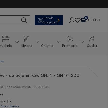
Serwis
0
0,00 zł
urządzeń
Kuchnia
Higiena
Chemia
Promocje
Outlet
 mm
ów - do pojemników GN, 4 x GN 1/1, 200
STRO
| Kod produktu:
RM_00034234
ni
owa
 formy dostawy