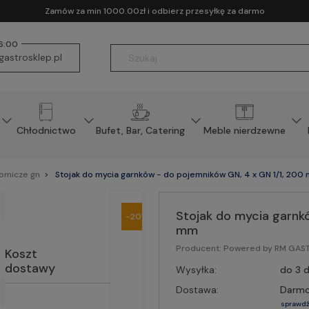
Zamów za min 1000.00zł i odbierz przesyłkę za darmo
16:00
astrosklep.pl
Chłodnictwo
Bufet, Bar, Catering
Meble nierdzewne
nomicze gn
Stojak do mycia garnków - do pojemników GN, 4 x GN 1/1, 200
Stojak do mycia garnk
-20%
mm
Producent:
Powered by RM GA
Koszt
dostawy
Wysyłka:
do 3 d
Dostawa:
Darm
sprawdź