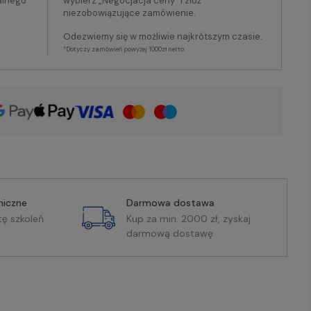
alnego
wybierz „Negocjacja ceny” i złóż
niezobowiązujące zamówienie.
Odezwiemy się w możliwie najkrótszym czasie.
*Dotyczy zamówień powyżej 1000zł netto
miczne
Darmowa dostawa
tę szkoleń
Kup za min. 2000 zł, zyskaj
darmową dostawę