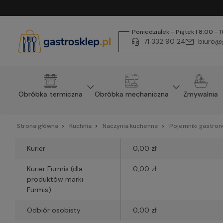
Poniedziałek - Piątek | 8:00 - 
71 332 90 24
biuro@g
Obróbka termiczna
Obróbka mechaniczna
Zmywalnia
Strona główna
Kuchnia
Naczynia kuchenne
Pojemniki gastro
Kurier
0,00 zł
Kurier Furmis
(dla
0,00 zł
produktów marki
Furmis)
Odbiór osobisty
0,00 zł