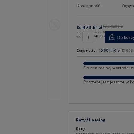
Dostępność:
Zapyt
16 842,39 zł
13 473,91 zł
Najniższa cena z 30 dni przed
obniżką:
16 842,39 zł
Do kosz
Cena netto:
10 954,40 zł
13 693,
Do minimalnej wartości z
Potrzebujesz jeszcze w k
Raty / Leasing
Raty