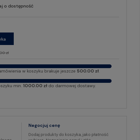
aj o dostępność
yka
00 zł
amówienia w koszyku brakuje jeszcze
500.00 zł
.
oszyku min.
1000.00 zł
do darmowej dostawy.
Negocjuj cenę
Dodaj produkty do koszyka, jako płatność