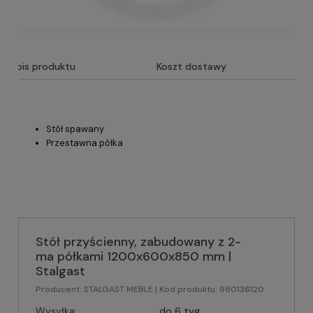
Opis produktu
Koszt dostawy
Stół spawany
Przestawna półka
Stół przyścienny, zabudowany z 2-
ma półkami 1200x600x850 mm |
Stalgast
Producent:
STALGAST MEBLE
| Kod produktu:
980136120
Wysyłka:
do 6 tyg