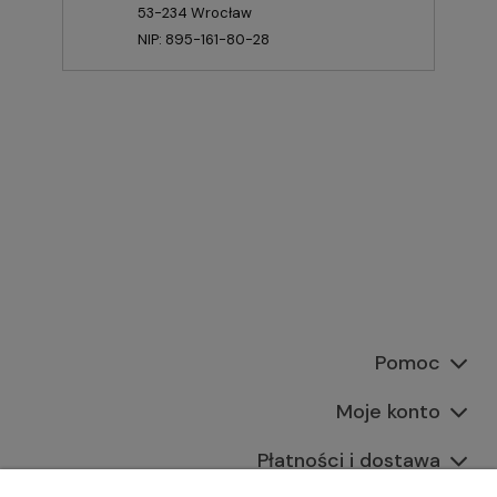
53-234 Wrocław
NIP: 895-161-80-28
Pomoc
Moje konto
Płatności i dostawa