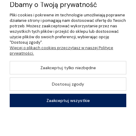
Informacje
Dbamy o Twoją prywatność
Pliki cookies i pokrewne im technologie umożliwiają poprawne
O nas
działanie strony i pomagają nam dostosować ofertę do Twoich
potrzeb. Możesz zaakceptować wykorzystanie przez nas
wszystkich tych plików i przejść do sklepu lub dostosować
użycie plików do swoich preferencji, wybierając opcję
"Dostosuj zgody".
©2026 Wszelkie Prawa Zastrzeżone | Gastrosklep |
Więcej o plikach cookies przeczytasz w naszej Polityce
Wyposażenie gastronomii, restauracji oraz barów
prywatności.
Szablon Master by
Ecommercy
Zaakceptuj tylko niezbędne
Dostosuj zgody
Pokaż pełną wersję strony
Zaakceptuj wszystkie
Sklep internetowy Shoper Premium
Zostań z nami w kontakcie
Kontakt
Szukaj
Konto
Koszyk