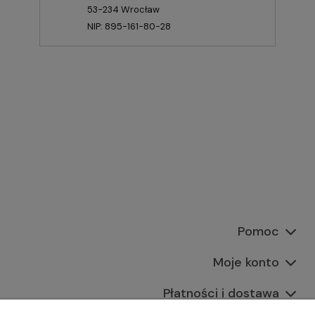
53-234 Wrocław
NIP: 895-161-80-28
Pomoc
Moje konto
Płatności i dostawa