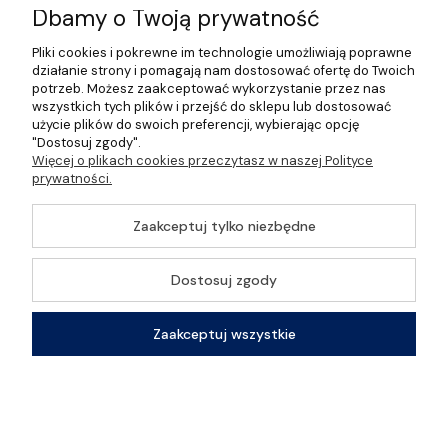
Informacje
Dbamy o Twoją prywatność
Pliki cookies i pokrewne im technologie umożliwiają poprawne
O nas
działanie strony i pomagają nam dostosować ofertę do Twoich
potrzeb. Możesz zaakceptować wykorzystanie przez nas
wszystkich tych plików i przejść do sklepu lub dostosować
użycie plików do swoich preferencji, wybierając opcję
"Dostosuj zgody".
©2026 Wszelkie Prawa Zastrzeżone | Gastrosklep |
Więcej o plikach cookies przeczytasz w naszej Polityce
Wyposażenie gastronomii, restauracji oraz barów
prywatności.
Szablon Master by
Ecommercy
Zaakceptuj tylko niezbędne
Dostosuj zgody
Pokaż pełną wersję strony
Zaakceptuj wszystkie
Sklep internetowy Shoper Premium
Kontakt
Szukaj
Konto
Koszyk