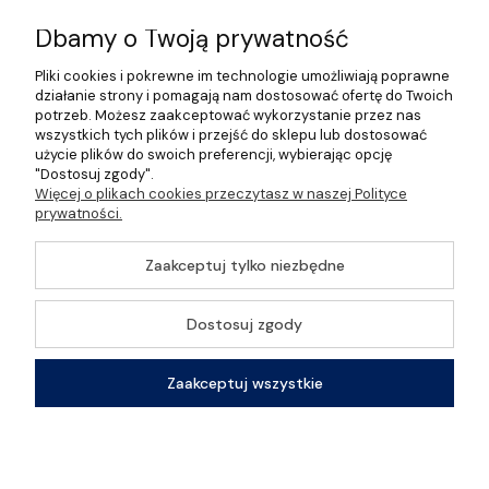
Informacje
Dbamy o Twoją prywatność
Pliki cookies i pokrewne im technologie umożliwiają poprawne
O nas
działanie strony i pomagają nam dostosować ofertę do Twoich
potrzeb. Możesz zaakceptować wykorzystanie przez nas
wszystkich tych plików i przejść do sklepu lub dostosować
użycie plików do swoich preferencji, wybierając opcję
"Dostosuj zgody".
©2026 Wszelkie Prawa Zastrzeżone | Gastrosklep |
Więcej o plikach cookies przeczytasz w naszej Polityce
Wyposażenie gastronomii, restauracji oraz barów
prywatności.
Szablon Master by
Ecommercy
Zaakceptuj tylko niezbędne
Dostosuj zgody
Pokaż pełną wersję strony
Zaakceptuj wszystkie
Sklep internetowy Shoper Premium
Kontakt
Szukaj
Konto
Koszyk