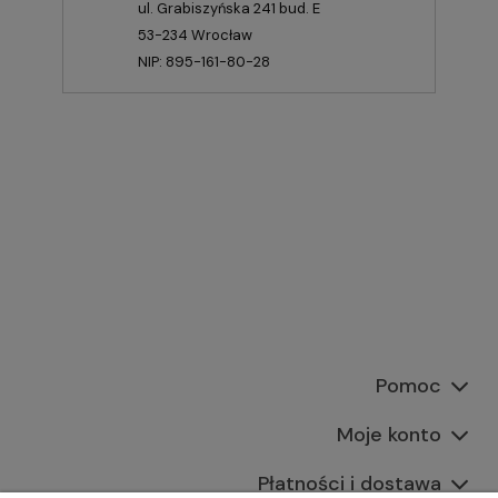
ul. Grabiszyńska 241 bud. E
53-234 Wrocław
NIP: 895-161-80-28
Pomoc
Moje konto
Płatności i dostawa