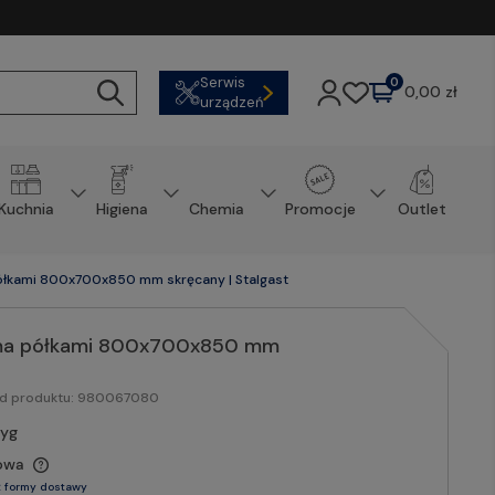
Serwis
0
0,00 zł
urządzeń
Kuchnia
Higiena
Chemia
Promocje
Outlet
półkami 800x700x850 mm skręcany | Stalgast
2-ma półkami 800x700x850 mm
od produktu:
980067080
tyg
owa
 formy dostawy