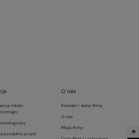
cje
O nas
arcia lokalu
Kontakt i dane firmy
micznego
O nas
echnologiczny
Misja firmy
ja produktu przed
Certyfikaty i referencje