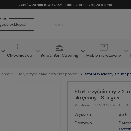
Zamów za min 1000.00zł i odbierz przesyłkę za darmo
16:00
astrosklep.pl
Chłodnictwo
Bufet, Bar, Catering
Meble nierdzewne
cienne
Stoły przyścienne z dwiema półkami
Stół przyścienny z 2-ma 
Stół przyścienny z 
skręcany | Stalgast
Producent:
STALGAST MEBLE
| K
Wysyłka:
do 6 
Dostawa:
Darm
sprawdź