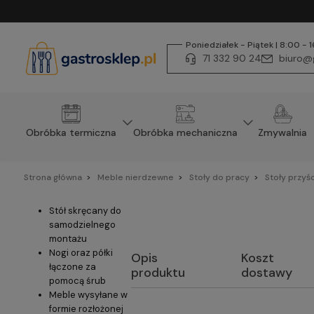
Poniedziałek - Piątek | 8:00 - 
71 332 90 24
biuro@g
Obróbka termiczna
Obróbka mechaniczna
Zmywalnia
Strona główna
Meble nierdzewne
Stoły do pracy
Stoły przyś
Stół skręcany do
samodzielnego
montażu
Nogi oraz półki
Opis
Koszt
łączone za
produktu
dostawy
pomocą śrub
Meble wysyłane w
formie rozłożonej