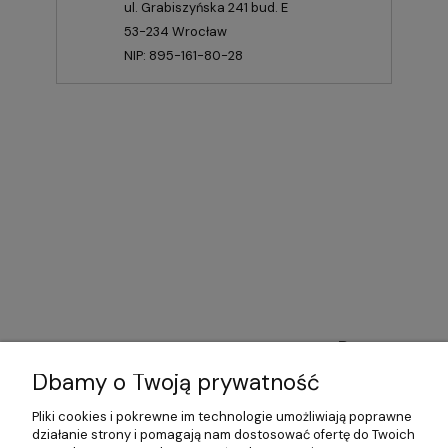
ul. Grabiszyńska 241 bud. E
53-234 Wrocław
NIP: 895-161-80-28
Pomoc
Dbamy o Twoją prywatność
Moje konto
Pliki cookies i pokrewne im technologie umożliwiają poprawne
Płatności i dostawa
działanie strony i pomagają nam dostosować ofertę do Twoich