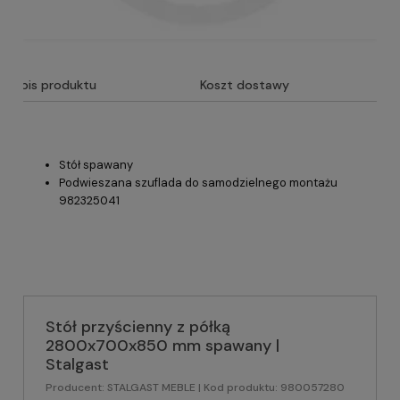
Opis produktu
Koszt dostawy
Stół spawany
Podwieszana szuflada do samodzielnego montażu
982325041
Stół przyścienny z półką
2800x700x850 mm spawany |
Stalgast
Producent:
STALGAST MEBLE
| Kod produktu:
980057280