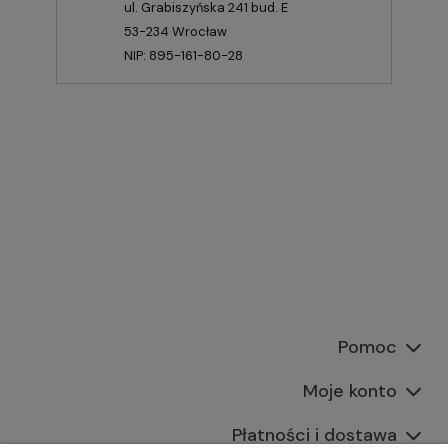
ul. Grabiszyńska 241 bud. E
53-234 Wrocław
NIP: 895-161-80-28
Pomoc
Moje konto
Płatności i dostawa