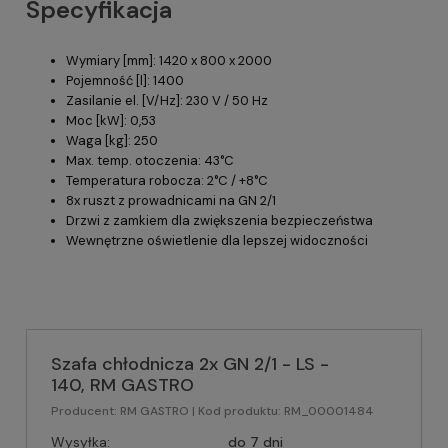
Specyfikacja
Wymiary [mm]: 1420 x 800 x 2000
Pojemność [l]: 1400
Zasilanie el. [V/Hz]: 230 V / 50 Hz
Moc [kW]: 0,53
Waga [kg]: 250
Max. temp. otoczenia: 43°C
Temperatura robocza: 2°C / +8°C
8x ruszt z prowadnicami na GN 2/1
Drzwi z zamkiem dla zwiększenia bezpieczeństwa
Wewnętrzne oświetlenie dla lepszej widoczności
Szafa chłodnicza 2x GN 2/1 - LS -
140, RM GASTRO
Producent:
RM GASTRO
| Kod produktu:
RM_00001484
Wysyłka:
do 7 dni