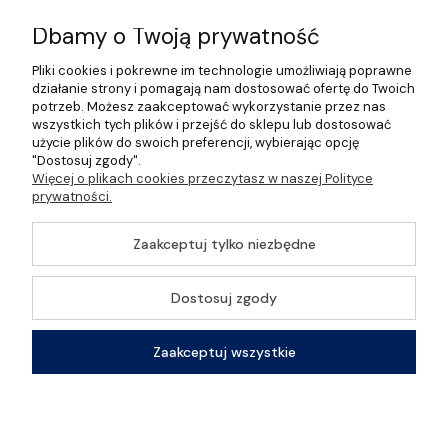
Informacje
Dbamy o Twoją prywatność
Pliki cookies i pokrewne im technologie umożliwiają poprawne
O nas
działanie strony i pomagają nam dostosować ofertę do Twoich
potrzeb. Możesz zaakceptować wykorzystanie przez nas
wszystkich tych plików i przejść do sklepu lub dostosować
użycie plików do swoich preferencji, wybierając opcję
"Dostosuj zgody".
©2026 Wszelkie Prawa Zastrzeżone | Gastrosklep |
Więcej o plikach cookies przeczytasz w naszej Polityce
Wyposażenie gastronomii, restauracji oraz barów
prywatności.
Szablon Master by
Ecommercy
Zaakceptuj tylko niezbędne
Dostosuj zgody
Pokaż pełną wersję strony
Zaakceptuj wszystkie
Sklep internetowy Shoper Premium
Kontakt
Szukaj
Konto
Koszyk