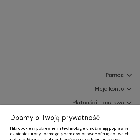
Pomoc
Moje konto
Płatności i dostawa
Informacje
Dbamy o Twoją prywatność
Pliki cookies i pokrewne im technologie umożliwiają poprawne
O nas
działanie strony i pomagają nam dostosować ofertę do Twoich
potrzeb. Możesz zaakceptować wykorzystanie przez nas