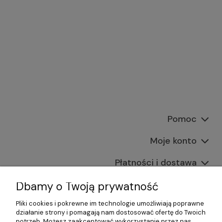
Pomoc
Moje konto
Płatności i dostawa
Informacje
Dbamy o Twoją prywatność
Pliki cookies i pokrewne im technologie umożliwiają poprawne
O nas
działanie strony i pomagają nam dostosować ofertę do Twoich
potrzeb. Możesz zaakceptować wykorzystanie przez nas