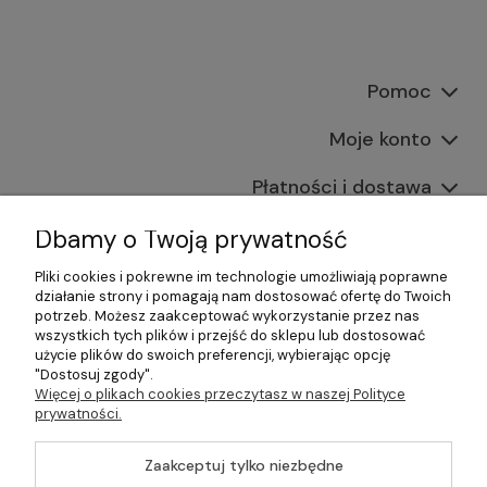
Pomoc
Moje konto
Płatności i dostawa
Informacje
Dbamy o Twoją prywatność
Pliki cookies i pokrewne im technologie umożliwiają poprawne
O nas
działanie strony i pomagają nam dostosować ofertę do Twoich
potrzeb. Możesz zaakceptować wykorzystanie przez nas
wszystkich tych plików i przejść do sklepu lub dostosować
użycie plików do swoich preferencji, wybierając opcję
"Dostosuj zgody".
©2026 Wszelkie Prawa Zastrzeżone | Gastrosklep |
Więcej o plikach cookies przeczytasz w naszej Polityce
Wyposażenie gastronomii, restauracji oraz barów
prywatności.
Szablon Master by
Ecommercy
Zaakceptuj tylko niezbędne