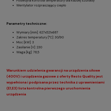
Podwójna kontrola temperatury dla każdej szuflady
Wentylator rozpraszający ciepło
Parametry techniczne:
Wymiary [mm]: 627x521x687
Zakres temperatury [°C]: 30/90
Moc [kW]: 3
Zasilanie [V]: 230
Waga [kg]: 78,5
Warunkiem udzielenia gwarancji na urządzenia siłowe
(400V) i urządzenia gazowe z oferty Resto Quality jest
wypełniona i podpisana przez technika z uprawnieniami
(E1,E3) lista kontrolna pierwszego uruchomienia
urządzenia