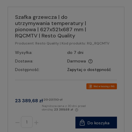
Szafka grzewcza | do
utrzymywania temperatury |
pionowa | 627x521x687 mm |
RQCMTV | Resto Quality
Producent:
Resto Quality
| Kod produktu:
RQ_RQCMTV
Wysyłka:
do 7 dni
Dostawa:
Darmowa
Dostępność:
Zapytaj o dostępność
29 237,10 zł
23 389,68 zł
Najniższa cena z 30 dni przed
obniżką:
23 389,68 zł
Do koszyka