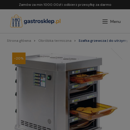
Zamów za min 1000.00zł i odbierz przesyłkę za darmo
Strona główna
Obróbka termiczna
Szafka grzewcza | do utrzymy
-20%