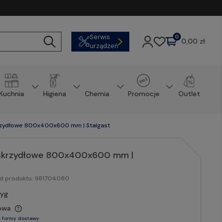
Serwis
0
0,00 zł
urządzeń
Kuchnia
Higiena
Chemia
Promocje
Outlet
krzydłowe 800x400x600 mm | Stalgast
i skrzydłowe 800x400x600 mm |
od produktu:
981704080
tyg
owa
 formy dostawy