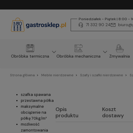
Poniedziałek - Piątek | 8:00 - 
71 332 90 24
biuro@g
Obróbka termiczna
Obróbka mechaniczna
Zmywalnia
Strona główna
Meble nierdzewne
Szafy i szafki nierdzewne
S
szafka spawana
przestawna półka
maksymalne
Opis
Koszt
obciążenie na
produktu
dostawy
półkę 70kg/m²
możliwość
zamontowania