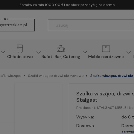
Zamów za min 1000.00zł i odbierz przesyłkę za darmo
16:00
astrosklep.pl
Chłodnictwo
Bufet, Bar, Catering
Meble nierdzewne
zafki wiszące
Szafki wiszące drzwi skrzydłowe
Szafka wisząca, drzwi s
Szafka wisząca, drzw
Stalgast
Producent:
STALGAST MEBLE
| K
Wysyłka:
do 6 
Dostawa:
Darm
sprawdź