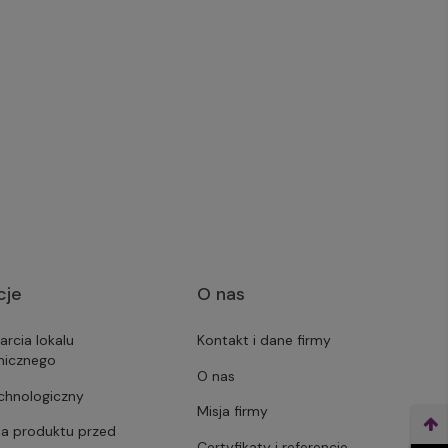
cje
O nas
arcia lokalu
Kontakt i dane firmy
micznego
O nas
echnologiczny
Misja firmy
ja produktu przed
Certyfikaty i referencje