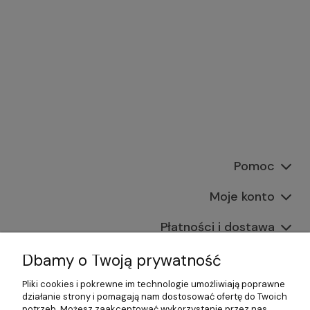
Pomoc
Moje konto
Płatności i dostawa
Informacje
Dbamy o Twoją prywatność
Pliki cookies i pokrewne im technologie umożliwiają poprawne
O nas
działanie strony i pomagają nam dostosować ofertę do Twoich
potrzeb. Możesz zaakceptować wykorzystanie przez nas