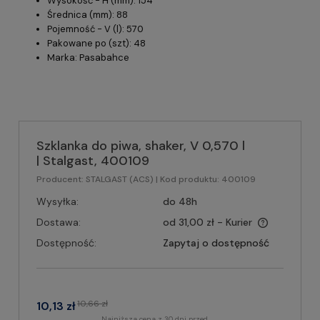
Wysokość - H (mm): 154
Średnica (mm): 88
Pojemność - V (l): 570
Pakowane po (szt): 48
Marka: Pasabahce
Szklanka do piwa, shaker, V 0,570 l
| Stalgast, 400109
Producent:
STALGAST (ACS)
| Kod produktu:
400109
Wysyłka:
do 48h
Dostawa:
od 31,00 zł
- Kurier
Dostępność:
Zapytaj o dostępność
10,66 zł
10,13 zł
Najniższa cena z 30 dni przed