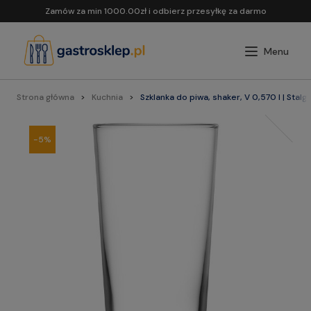
Zamów za min 1000.00zł i odbierz przesyłkę za darmo
Strona główna
Kuchnia
Szklanka do piwa, shaker, V 0,570 l | Stal
-5%