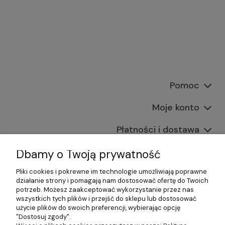
Pomoc
Moje konto
Płatności i dostawa
Informacje
Dbamy o Twoją prywatność
Pliki cookies i pokrewne im technologie umożliwiają poprawne
O nas
działanie strony i pomagają nam dostosować ofertę do Twoich
potrzeb. Możesz zaakceptować wykorzystanie przez nas
wszystkich tych plików i przejść do sklepu lub dostosować
użycie plików do swoich preferencji, wybierając opcję
"Dostosuj zgody".
©2026 Wszelkie Prawa Zastrzeżone | Gastrosklep |