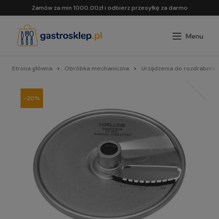
Zamów za min 1000.00zł i odbierz przesyłkę za darmo
Strona główna
Obróbka mechaniczna
Urządzenia do rozdrabnian
-20%