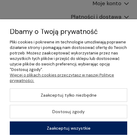
Moje konto
Płatności i dostawa
Informacje
Dbamy o Twoją prywatność
Pliki cookies i pokrewne im technologie umożliwiają poprawne
O nas
działanie strony i pomagają nam dostosować ofertę do Twoich
potrzeb. Możesz zaakceptować wykorzystanie przez nas
wszystkich tych plików i przejść do sklepu lub dostosować
użycie plików do swoich preferencji, wybierając opcję
"Dostosuj zgody".
©2026 Wszelkie Prawa Zastrzeżone | Gastrosklep |
Więcej o plikach cookies przeczytasz w naszej Polityce
Wyposażenie gastronomii, restauracji oraz barów
prywatności.
Szablon Master by
Ecommercy
Zaakceptuj tylko niezbędne
Dostosuj zgody
Pokaż pełną wersję strony
Zaakceptuj wszystkie
Sklep internetowy Shoper Premium