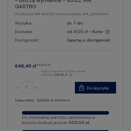
- ostrza wymienne - 63122, RM
GASTRO
Producent:
RM GASTRO
| Kod produktu:
RM_00009641
Wysyłka:
do 7 dni
Dostawa:
od 31,00 zł
- Kurier
Dostępność:
Zapytaj o dostępność
808,11 zł
646,49 zł
Najniższa cena z 30 dni przed
obniżką:
646,49 zł
Do koszyka
Cena netto:
525,60 zł
657,00 zł
Do minimalnej wartości zamówienia w
koszyku brakuje jeszcze
500.00 zł
.