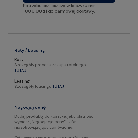
Potrzebujesz jeszcze w koszyku min.
1000.00 zł
do darmowej dostawy.
Raty / Leasing
Raty
Szczegóły procesu zakupu ratalnego
TUTAJ
Leasing
Szczegóły leasingu
TUTAJ
Negocjuj cenę
Dodaj produkty do koszyka, jako płatność
wybierz „Negocjacja ceny” i złóż
niezobowiązujące zamówienie.
Odezwiemy się w możliwie najkrótszym