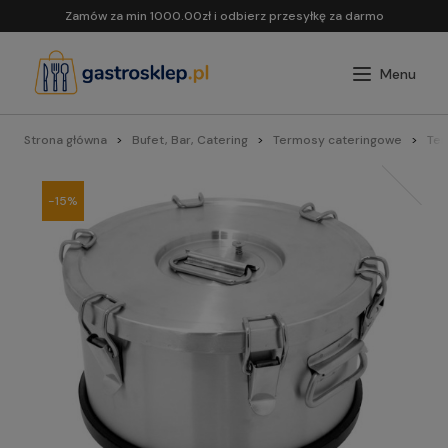
Zamów za min 1000.00zł i odbierz przesyłkę za darmo
Strona główna
Bufet, Bar, Catering
Termosy cateringowe
Ter
-15%