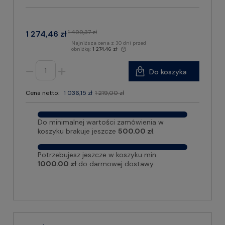
1 499,37 zł
1 274,46 zł
Najniższa cena z 30 dni przed
obniżką:
1 274,46 zł
Do koszyka
Cena netto:
1 036,15 zł
1 219,00 zł
Do minimalnej wartości zamówienia w
koszyku brakuje jeszcze
500.00 zł
.
Potrzebujesz jeszcze w koszyku min.
1000.00 zł
do darmowej dostawy.