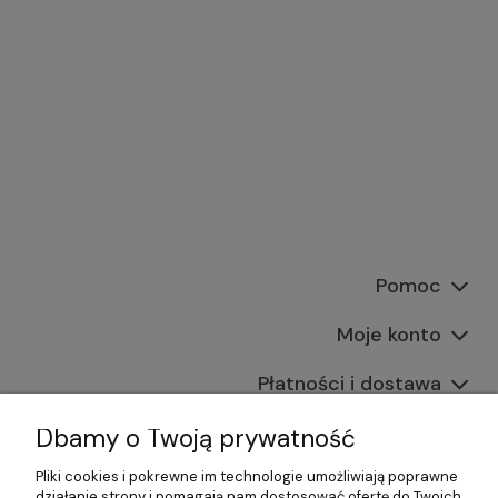
Pomoc
Moje konto
Płatności i dostawa
Informacje
Dbamy o Twoją prywatność
Pliki cookies i pokrewne im technologie umożliwiają poprawne
O nas
działanie strony i pomagają nam dostosować ofertę do Twoich