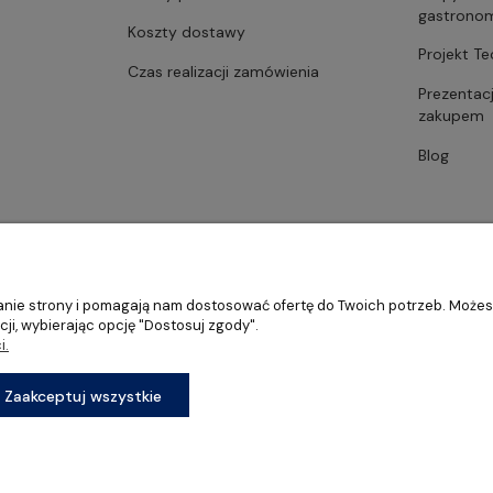
gastrono
Koszty dostawy
Projekt T
Czas realizacji zamówienia
Prezentac
zakupem
Blog
ałanie strony i pomagają nam dostosować ofertę do Twoich potrzeb. Może
ji, wybierając opcję "Dostosuj zgody".
i.
stronomii, restauracji oraz barów
Zaakceptuj wszystkie
Sklep internetowy Shoper Premium