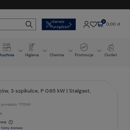
Serwis
0
0,00 zł
urządzeń
Kuchnia
Higiena
Chemia
Promocje
Outlet
w, 3 szpikulce, P 0.65 kW | Stalgast,
d produktu:
777290
h
owa
 formy dostawy