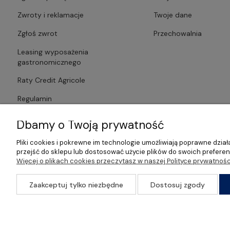
Zwroty i reklamacje
Twoje dane
Zgłoś zwrot
Przechowalnia
Leasing wyposażenia
gastronomicznego
Raty Credit Agricole
Regulamin
Polityka prywatności
Dbamy o Twoją prywatność
Pliki cookies i pokrewne im technologie umożliwiają poprawne dzi
przejść do sklepu lub dostosować użycie plików do swoich preferenc
Więcej o plikach cookies przeczytasz w naszej Polityce prywatnośc
©2026 Wszelkie Prawa Zastrzeżone | Gastrosklep | Wyposażenie ga
Zaakceptuj tylko niezbędne
Dostosuj zgody