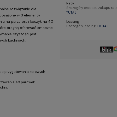
Raty
Szczegóły procesu zakupu rat
alne rozwiązanie dla
TUTAJ
Wyposażone w 3 elementy
Leasing
ia na parze oraz koszyk na 40
Szczegóły leasingu
TUTAJ
 które pragną oferować smaczne
zymanie czystości jest
nych kuchniach.
.
y do przygotowania zdrowych
rzewanie 40 parówek.
chni.