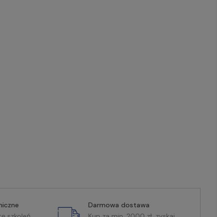
miczne
Darmowa dostawa
tę szkoleń
Kup za min. 2000 zł, zyskaj