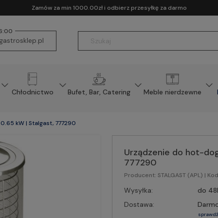
Zamów za min 1000.00zł i odbierz przesyłkę za darmo
16:00
astrosklep.pl
Chłodnictwo
Bufet, Bar, Catering
Meble nierdzewne
0.65 kW | Stalgast, 777290
Urządzenie do hot-dogó
777290
Producent:
STALGAST (APL)
| Ko
Wysyłka:
do 48
Dostawa:
Darm
sprawdź