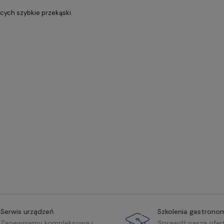
ych szybkie przekąski.
Serwis urządzeń
Szkolenia gastrono
Zapewniamy kompleksową i
Sprawdź naszą ofer