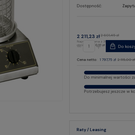
Dostępność:
Zapyt
2 601,45 zł
2 211,23 zł
Najniższa cena z 30 dni przed
obniżką:
2 210,31 zł
Do kosz
Cena netto:
1 797,75 zł
2 115,00 zł
Do minimalnej wartości z
Potrzebujesz jeszcze w k
Raty / Leasing