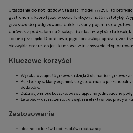
Urządzenie do hot-dogów Stalgast, model 777290, to profesjon
gastronomii, które łączy w sobie funkcjonalność i estetykę. 
grzewcze do podgrzewania bułek, szklany pojemnik do gotowan
parówek z podziałem na 2 sekcje, to idealny wybór dla lokali,
i ciepłe przekąski. Dodatkowo, jego konstrukcja sprawia, że utr
niezwykle proste, co jest kluczowe w intensywnie eksploatowa
Kluczowe korzyści
Wysoka wydajność grzewcza dzięki 3 elementom grzewczym
Praktyczny szklany pojemnik do gotowania na parze, idealn
dodatków.
Duża pojemność koszyka, pozwalająca na jednoczesne podg
Łatwość w czyszczeniu, co zwiększa efektywność pracy w ku
Zastosowanie
Idealne do barów, food trucków i restauracji.