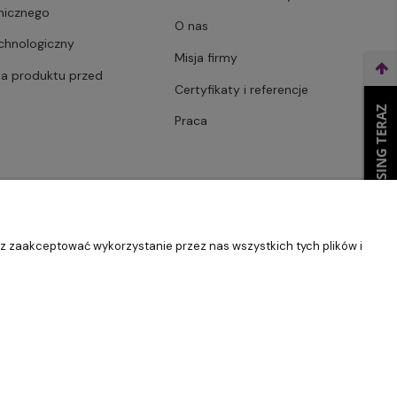
micznego
O nas
echnologiczny
Misja firmy
ja produktu przed
Certyfikaty i referencje
WEŹ LEASING TERAZ
Praca
sz zaakceptować wykorzystanie przez nas wszystkich tych plików i
Szablon Master by
Ecommercy