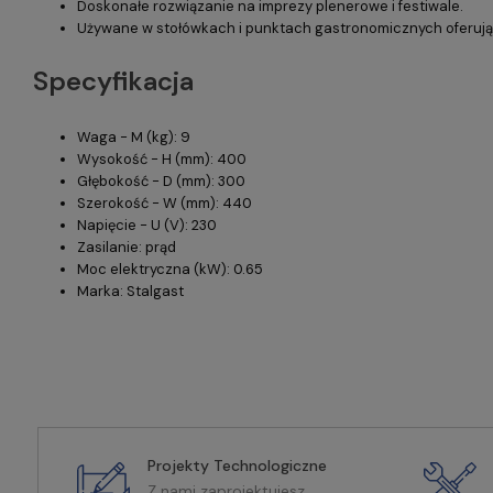
Doskonałe rozwiązanie na imprezy plenerowe i festiwale.
Używane w stołówkach i punktach gastronomicznych oferując
Specyfikacja
Waga - M (kg): 9
Wysokość - H (mm): 400
Głębokość - D (mm): 300
Szerokość - W (mm): 440
Napięcie - U (V): 230
Zasilanie: prąd
Moc elektryczna (kW): 0.65
Marka: Stalgast
Projekty Technologiczne
Z nami zaprojektujesz