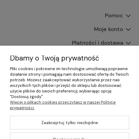
Pomoc
Moje konto
Płatności i dostawa
Informacje
Dbamy o Twoją prywatność
Pliki cookies i pokrewne im technologie umożliwiają poprawne
O nas
działanie strony i pomagają nam dostosować ofertę do Twoich
potrzeb. Możesz zaakceptować wykorzystanie przez nas
wszystkich tych plików i przejść do sklepu lub dostosować
użycie plików do swoich preferencji, wybierając opcję
"Dostosuj zgody".
©2026 Wszelkie Prawa Zastrzeżone | Gastrosklep |
Więcej o plikach cookies przeczytasz w naszej Polityce
Wyposażenie gastronomii, restauracji oraz barów
prywatności.
Szablon Master by
Ecommercy
Zaakceptuj tylko niezbędne