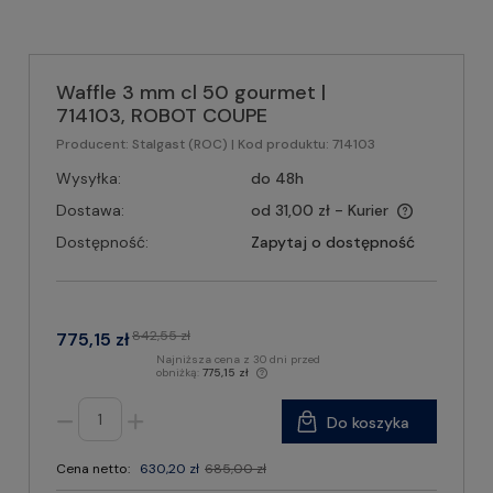
Waffle 3 mm cl 50 gourmet |
714103, ROBOT COUPE
Producent:
Stalgast (ROC)
| Kod produktu:
714103
Wysyłka:
do 48h
Dostawa:
od 31,00 zł
- Kurier
Dostępność:
Zapytaj o dostępność
842,55 zł
775,15 zł
Najniższa cena z 30 dni przed
obniżką:
775,15 zł
Do koszyka
Cena netto:
630,20 zł
685,00 zł