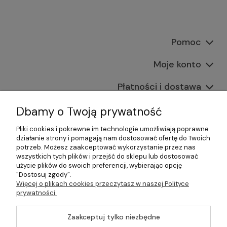
Pomoc
Moje konto
Płatności i dostawa
Informacje
Dbamy o Twoją prywatność
Pliki cookies i pokrewne im technologie umożliwiają poprawne
O nas
działanie strony i pomagają nam dostosować ofertę do Twoich
potrzeb. Możesz zaakceptować wykorzystanie przez nas
wszystkich tych plików i przejść do sklepu lub dostosować
użycie plików do swoich preferencji, wybierając opcję
"Dostosuj zgody".
©2026 Wszelkie Prawa Zastrzeżone | Gastrosklep |
Więcej o plikach cookies przeczytasz w naszej Polityce
Wyposażenie gastronomii, restauracji oraz barów
prywatności.
Szablon Master by
Ecommercy
Zaakceptuj tylko niezbędne