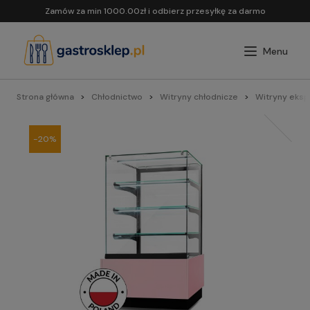
Zamów za min 1000.00zł i odbierz przesyłkę za darmo
Strona główna
Chłodnictwo
Witryny chłodnicze
Witryny eksp
-20%