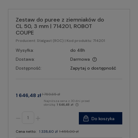
Zestaw do puree z ziemniaków do
CL 50, 3 mm | 714201, ROBOT
COUPE
Producent:
Stalgast (ROC)
| Kod produktu:
714201
Wysyłka:
do 48h
Dostawa:
Darmowa
Dostępność:
Zapytaj o dostępność
1 789,65 zł
1 646,48 zł
Najniższa cena z 30 dni przed
obniżką:
1 646,48 zł
Do koszyka
Cena netto:
1 338,60 zł
1 455,00 zł