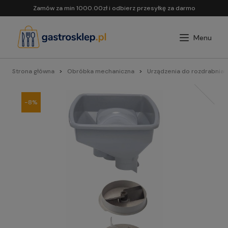
Zamów za min 1000.00zł i odbierz przesyłkę za darmo
Strona główna
Obróbka mechaniczna
Urządzenia do rozdrabnian
-8%