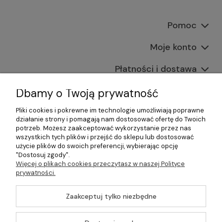
Pomoc
Moje konto
Płatności i dostawa
Informacje
Dbamy o Twoją prywatność
Pliki cookies i pokrewne im technologie umożliwiają poprawne
O nas
działanie strony i pomagają nam dostosować ofertę do Twoich
potrzeb. Możesz zaakceptować wykorzystanie przez nas
wszystkich tych plików i przejść do sklepu lub dostosować
użycie plików do swoich preferencji, wybierając opcję
"Dostosuj zgody".
©2026 Wszelkie Prawa Zastrzeżone | Gastrosklep |
Więcej o plikach cookies przeczytasz w naszej Polityce
Wyposażenie gastronomii, restauracji oraz barów
prywatności.
Szablon Master by
Ecommercy
Zaakceptuj tylko niezbędne