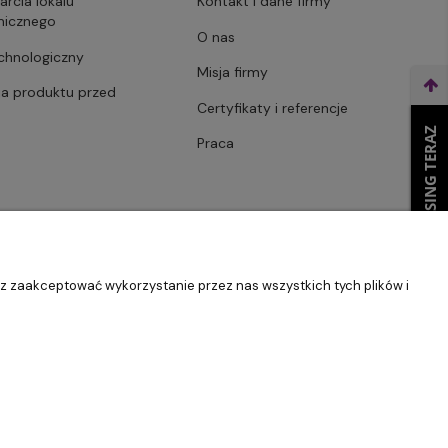
arcia lokalu
Kontakt i dane firmy
micznego
O nas
echnologiczny
Misja firmy
ja produktu przed
Certyfikaty i referencje
WEŹ LEASING TERAZ
Praca
sz zaakceptować wykorzystanie przez nas wszystkich tych plików i
Szablon Master by
Ecommercy