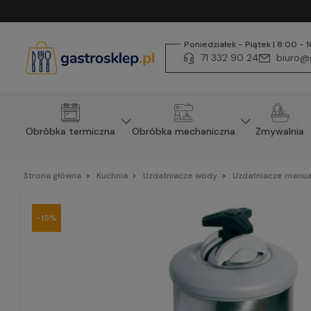
Poniedziałek - Piątek | 8:00 - 
71 332 90 24
biuro@g
Obróbka termiczna
Obróbka mechaniczna
Zmywalnia
Strona główna
Kuchnia
Uzdatniacze wody
Uzdatniacze manua
-15%