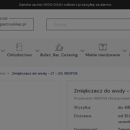
Zamów za min 1000.00zł i odbierz przesyłkę za darmo
16:00
astrosklep.pl
Chłodnictwo
Bufet, Bar, Catering
Meble nierdzewne
lne
Zmiękczacz do wody - LT - 20, REDFOX
Zmiękczacz do wody - 
Producent:
REDFOX
| Kod produk
Wysyłka:
do 48
Dostawa:
od 31,
sprawdź
Dostępność:
Zapyt