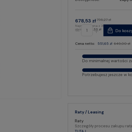
798,27 zł
678,53 zł
Najniższa cena z 30 dni przed
obniżką:
678,53 zł
Do kosz
Cena netto:
551,65 zł
649,00 zł
Do minimalnej wartości z
Potrzebujesz jeszcze w k
Raty / Leasing
Raty
Szczegóły procesu zakupu rat
TUTAJ