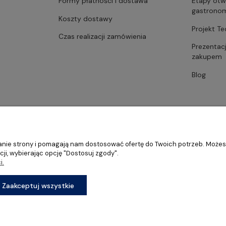
Formy płatności i dostawa
Etapy otw
gastrono
Koszty dostawy
Projekt T
Czas realizacji zamówienia
Prezentac
zakupem
Blog
ałanie strony i pomagają nam dostosować ofertę do Twoich potrzeb. Może
ji, wybierając opcję "Dostosuj zgody".
i.
stronomii, restauracji oraz barów
Sklep internetowy Shoper Premium
Zaakceptuj wszystkie