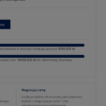
yka
amówienia w koszyku brakuje jeszcze
500.00 zł
.
oszyku min.
1000.00 zł
do darmowej dostawy.
Negocjuj cenę
Dodaj produkty do koszyka, jako płatność
alnego
wybierz „Negocjacja ceny” i złóż
niezobowiązujące zamówienie.