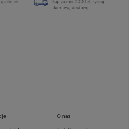
tę szkoleń
Kup za min. 2000 zł, zyskaj
darmową dostawę
cje
O nas