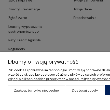
Zgłoś naprawę
Twoje zamówienia
Zwroty i reklamacje
Twoje dane
Zgłoś zwrot
Przechowalnia
Leasing wyposażenia
gastronomicznego
Raty Credit Agricole
Regulamin
Polityka prywatności
Dbamy o Twoją prywatność
Pliki cookies i pokrewne im technologie umożliwiają poprawne dzi
przejść do sklepu lub dostosować użycie plików do swoich preferenc
Więcej o plikach cookies przeczytasz w naszej Polityce prywatnośc
©2026 Wszelkie Prawa Zastrzeżone | Gastrosklep | Wyposażenie ga
Zaakceptuj tylko niezbędne
Dostosuj zgody