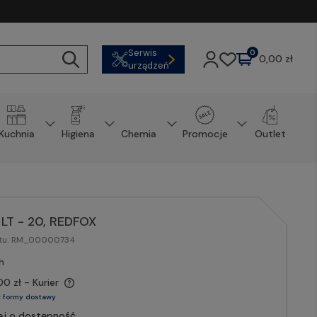
Serwis
0
0,00 zł
urządzeń
Kuchnia
Higiena
Chemia
Promocje
Outlet
LT - 20, REDFOX
tu:
RM_00000734
h
00 zł
- Kurier
 formy dostawy
aj o dostępność