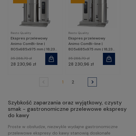
Resto Quality
Resto Quality
Ekspres przelewowy
Ekspres przelewowy
Animo ComBi-line |
Animo ComBi-line |
805x685x975 mm | 18,23
805x685x975 mm | 18,23
kW | CB1x40L | Resto
kW | CB1x40R | Resto
35 288,70 zł
35 288,70 zł
Quality
Quality
28 230,96 zł
28 230,96 zł
1
2
Szybkość zaparzania oraz wyjątkowy, czysty
smak - gastronomiczne przelewowe ekspresy
do kawy
Proste w obsłudze, niezwykle wydajne gastronomiczne
przelewowe ekspresy do kawy stanowią doskonałe