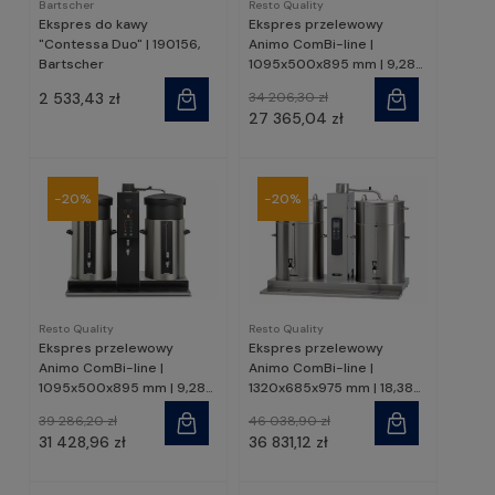
Bartscher
Resto Quality
Ekspres do kawy
Ekspres przelewowy
"Contessa Duo" | 190156,
Animo ComBi-line |
Bartscher
1095x500x895 mm | 9,28
kW | CB2x20 | Resto
2 533,43 zł
34 206,30 zł
Quality
27 365,04 zł
-20%
-20%
Resto Quality
Resto Quality
Ekspres przelewowy
Ekspres przelewowy
Animo ComBi-line |
Animo ComBi-line |
1095x500x895 mm | 9,28
1320x685x975 mm | 18,38
kW | CB2x20W | Resto
kW | CB2x40 | Resto
39 286,20 zł
46 038,90 zł
Quality
Quality
31 428,96 zł
36 831,12 zł