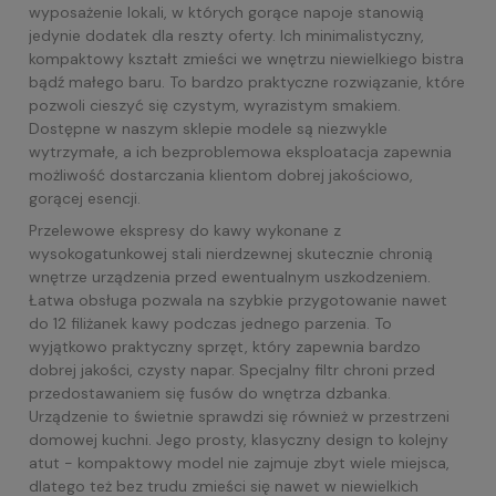
wyposażenie lokali, w których gorące napoje stanowią
jedynie dodatek dla reszty oferty. Ich minimalistyczny,
kompaktowy kształt zmieści we wnętrzu niewielkiego bistra
bądź małego baru. To bardzo praktyczne rozwiązanie, które
pozwoli cieszyć się czystym, wyrazistym smakiem.
Dostępne w naszym sklepie modele są niezwykle
wytrzymałe, a ich bezproblemowa eksploatacja zapewnia
możliwość dostarczania klientom dobrej jakościowo,
gorącej esencji.
Przelewowe ekspresy do kawy wykonane z
wysokogatunkowej stali nierdzewnej skutecznie chronią
wnętrze urządzenia przed ewentualnym uszkodzeniem.
Łatwa obsługa pozwala na szybkie przygotowanie nawet
do 12 filiżanek kawy podczas jednego parzenia. To
wyjątkowo praktyczny sprzęt, który zapewnia bardzo
dobrej jakości, czysty napar. Specjalny filtr chroni przed
przedostawaniem się fusów do wnętrza dzbanka.
Urządzenie to świetnie sprawdzi się również w przestrzeni
domowej kuchni. Jego prosty, klasyczny design to kolejny
atut - kompaktowy model nie zajmuje zbyt wiele miejsca,
dlatego też bez trudu zmieści się nawet w niewielkich