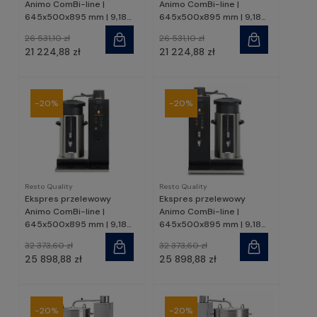
Animo ComBi-line |
Animo ComBi-line |
645x500x895 mm | 9,18
645x500x895 mm | 9,18
kW | CB1x20L | Resto
kW | CB1x20R | Resto
26 531,10 zł
26 531,10 zł
Quality
Quality
21 224,88 zł
21 224,88 zł
-20%
-20%
Resto Quality
Resto Quality
Ekspres przelewowy
Ekspres przelewowy
Animo ComBi-line |
Animo ComBi-line |
645x500x895 mm | 9,18
645x500x895 mm | 9,18
kW | CB1x20WL | Resto
kW | CB1x20WR | Resto
32 373,60 zł
32 373,60 zł
Quality
Quality
25 898,88 zł
25 898,88 zł
-20%
-20%