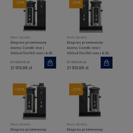
-20%
-20%
Resto Quality
Resto Quality
Ekspres przelewowy
Ekspres przelewowy
Animo ComBi-line |
Animo ComBi-line |
590x470x790 mm | 6,18
590x470x790 mm | 6,18
kW | CB1x10WL | Resto
kW | CB1x10WR | Resto
27 392,10 zł
27 392,10 zł
Quality
Quality
21 913,68 zł
21 913,68 zł
-20%
-20%
Resto Quality
Resto Quality
Ekspres przelewowy
Ekspres przelewowy