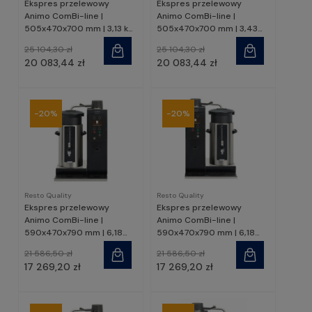
Ekspres przelewowy
Ekspres przelewowy
Animo ComBi-line |
Animo ComBi-line |
505x470x700 mm | 3,13 kW
505x470x700 mm | 3,43
| CB1x5WR | Resto Quality
kW | CB1x5WL | Resto
25 104,30 zł
25 104,30 zł
Quality
20 083,44 zł
20 083,44 zł
-20%
-20%
Resto Quality
Resto Quality
Ekspres przelewowy
Ekspres przelewowy
Animo ComBi-line |
Animo ComBi-line |
590x470x790 mm | 6,18
590x470x790 mm | 6,18
kW | CB1x10L | Resto
kW | CB1x10R | Resto
21 586,50 zł
21 586,50 zł
Quality
Quality
17 269,20 zł
17 269,20 zł