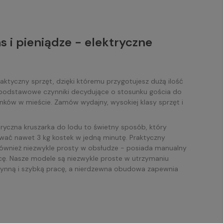
s i pieniądze - elektryczne
ktyczny sprzęt, dzięki któremu przygotujesz dużą ilość
o podstawowe czynniki decydujące o stosunku gościa do
inków w mieście. Zamów wydajny, wysokiej klasy sprzęt i
tryczna kruszarka do lodu to świetny sposób, który
wać nawet 3 kg kostek w jedną minutę. Praktyczny
 również niezwykle prosty w obsłudze - posiada manualny
acę. Nasze modele są niezwykle proste w utrzymaniu
ynną i szybką pracę, a nierdzewna obudowa zapewnia