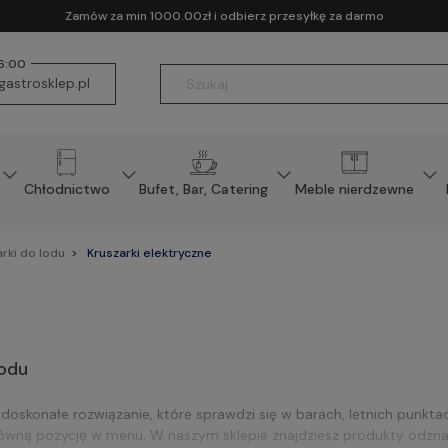
Zamów za min 1000.00zł i odbierz przesyłkę za darmo
16:00
astrosklep.pl
Chłodnictwo
Bufet, Bar, Catering
Meble nierdzewne
rki do lodu
Kruszarki elektryczne
lodu
 doskonałe rozwiązanie, które sprawdzi się w barach, letnich punkt
główną pozycję w menu. W naszym sklepie znajdziesz produkty odzn