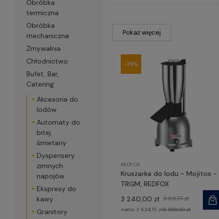
Obróbka
asortyment, który pochodzi od s
termiczna
chronią przed ewentualnymi uszk
nowoczesny design zapewni świe
Obróbka
Pokaż więcej
mechaniczna
Zmywalnia
Chłodnictwo
-15%
Bufet, Bar,
Catering
Akcesoria do
lodów
Automaty do
bitej
śmietany
Dyspensery
REDFOX
zimnych
Kruszarka do lodu - Mojitos -
napojów
TRGM, REDFOX
Ekspresy do
3 240,00 zł
3 811,77 zł
kawy
netto:
2 634,15 zł
3 099,00 zł
Granitory