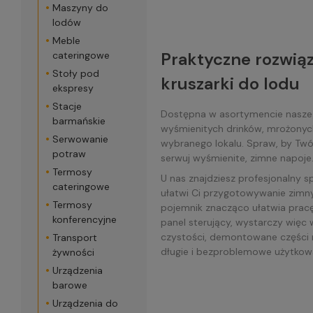
Maszyny do
lodów
Meble
Praktyczne rozwiąz
cateringowe
Stoły pod
kruszarki do lodu
ekspresy
Stacje
Dostępna w asortymencie naszego
barmańskie
wyśmienitych drinków, mrożonych
Serwowanie
wybranego lokalu. Spraw, by Twój
potraw
serwuj wyśmienite, zimne napoje
Termosy
U nas znajdziesz profesjonalny s
cateringowe
ułatwi Ci przygotowywanie zimny
Termosy
pojemnik znacząco ułatwia pracę
konferencyjne
panel sterujący, wystarczy więc
czystości, demontowane części 
Transport
długie i bezproblemowe użytkow
żywności
Urządzenia
barowe
Urządzenia do