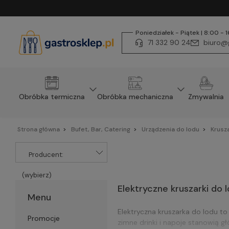
Poniedziałek - Piątek | 8:00 - 
71 332 90 24
biuro@g
Obróbka termiczna
Obróbka mechaniczna
Zmywalnia
Strona główna
Bufet, Bar, Catering
Urządzenia do lodu
Krusza
Producent:
(wybierz)
Elektryczne kruszarki do 
Menu
Elektryczna kruszarka do lodu to
Promocje
zimne drinki i napoje stanowią 