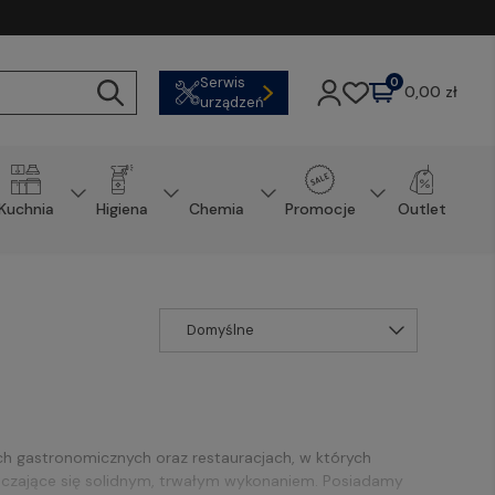
Serwis
0
0,00 zł
urządzeń
Kuchnia
Higiena
Chemia
Promocje
Outlet
ach gastronomicznych oraz restauracjach, w których
aczające się solidnym, trwałym wykonaniem. Posiadamy