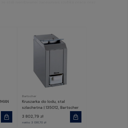
e stali nierdzewnej zapewniają szybką pracę oraz
ntuje długie, bezproblemowe użytkowanie, a
Bartscher
SHMAN
Kruszarka do lodu, stal
szlachetna | 135012, Bartscher
3 802,79 zł
netto:
3 091,70 zł