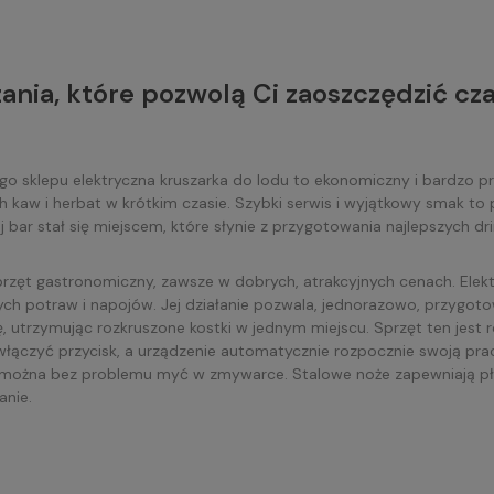
ania, które pozwolą Ci zaoszczędzić cza
 sklepu elektryczna kruszarka do lodu to ekonomiczny i bardzo pra
 kaw i herbat w krótkim czasie. Szybki serwis i wyjątkowy smak t
 bar stał się miejscem, które słynie z przygotowania najlepszych dr
.
przęt gastronomiczny, zawsze w dobrych, atrakcyjnych cenach. Elek
ch potraw i napojów. Jej działanie pozwala, jednorazowo, przygoto
, utrzymując rozkruszone kostki w jednym miejscu. Sprzęt ten jest
 włączyć przycisk, a urządzenie automatycznie rozpocznie swoją pr
można bez problemu myć w zmywarce. Stalowe noże zapewniają pł
anie.