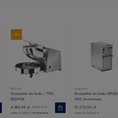
prawdzonych, renomowanych firm. Ostrza oraz pojemnik wykonane z
odzeniami i korozją. Obudowa pokryta lekką stopą aluminium gwara
tny wygląd.
-15%
REDFOX
Scotsman
Kruszarka do lodu - TRG,
Kruszarka do lodu CRU
REDFOX
360, Scotsman
4 180,95 zł
4 918,77 zł
15 375,00 zł
netto:
3 399,15 zł
3 999,00 zł
netto:
12 500,00 zł