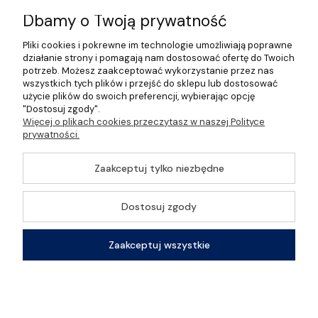
Informacje
Dbamy o Twoją prywatność
Pliki cookies i pokrewne im technologie umożliwiają poprawne
O nas
działanie strony i pomagają nam dostosować ofertę do Twoich
potrzeb. Możesz zaakceptować wykorzystanie przez nas
wszystkich tych plików i przejść do sklepu lub dostosować
użycie plików do swoich preferencji, wybierając opcję
"Dostosuj zgody".
©2026 Wszelkie Prawa Zastrzeżone | Gastrosklep |
Więcej o plikach cookies przeczytasz w naszej Polityce
Wyposażenie gastronomii, restauracji oraz barów
prywatności.
Szablon Master by
Ecommercy
Zaakceptuj tylko niezbędne
Dostosuj zgody
Pokaż pełną wersję strony
Zaakceptuj wszystkie
Sklep internetowy Shoper Premium
Zostań z nami w kontakcie
Kontakt
Szukaj
Konto
Koszyk