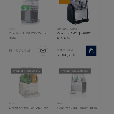
Bras
STALGAST (APL)
Granitor 2x10L FBM Target,
Granitor 2x12 l | 469112,
Bras
STALGAST
14 407,24 zł
9 372,60 zł
Powiadom
7 966,71 zł
o
dostępności
Produkt niedostępny
Produkt niedostępny
Bras
Bras
Granitor 2x15L ATLAS, Bras
Granitor 2x6L QUARK, Bras