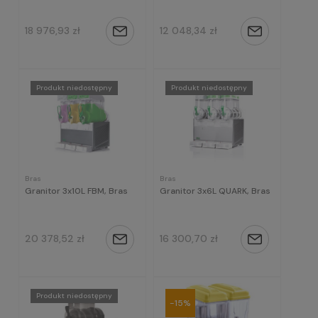
18 976,93 zł
12 048,34 zł
Powiadom
Powiadom
o
o
dostępności
dostępności
Produkt niedostępny
Produkt niedostępny
Bras
Bras
Granitor 3x10L FBM, Bras
Granitor 3x6L QUARK, Bras
20 378,52 zł
16 300,70 zł
Powiadom
Powiadom
o
o
dostępności
dostępności
Produkt niedostępny
-15%