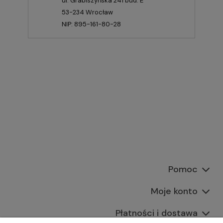
ul. Grabiszyńska 241 bud. E
53-234 Wrocław
NIP: 895-161-80-28
Pomoc
Moje konto
Płatności i dostawa