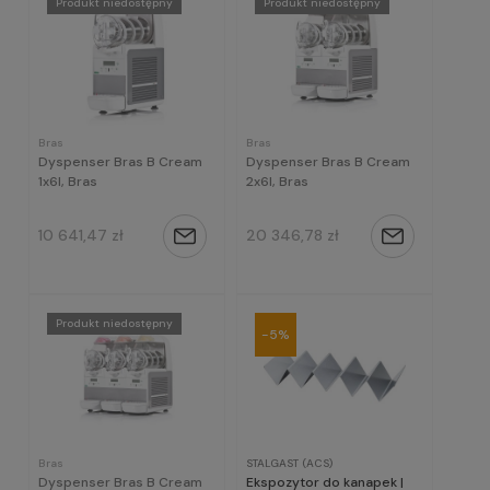
Produkt niedostępny
Produkt niedostępny
Bras
Bras
Dyspenser Bras B Cream
Dyspenser Bras B Cream
1x6l, Bras
2x6l, Bras
10 641,47 zł
20 346,78 zł
Powiadom
Powiadom
o
o
dostępności
dostępności
Produkt niedostępny
-5%
Bras
STALGAST (ACS)
Dyspenser Bras B Cream
Ekspozytor do kanapek |