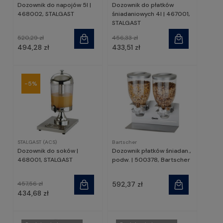
Dozownik do napojów 5l |
Dozownik do płatków
468002, STALGAST
śniadaniowych 4l | 467001,
STALGAST
520,29 zł
456,33 zł
494,28 zł
433,51 zł
-5%
STALGAST (ACS)
Bartscher
Dozownik do soków |
Dozownik płatków śniadan.,
468001, STALGAST
podw. | 500378, Bartscher
457,56 zł
592,37 zł
434,68 zł