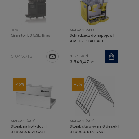
Bras
STALGAST (APL)
Granitor B3 1x3L, Bras
Schładzacz do napojów |
469102, STALGAST
5 045,71 zł
4 175,85 zł
Powiadom
3 549,47 zł
o
dostępności
-15%
-5%
STALGAST (ACS)
STALGAST (ACS)
Stojak na hot-dogi |
Stojak stalowy na 6 desek |
348030, STALGAST
349060, STALGAST