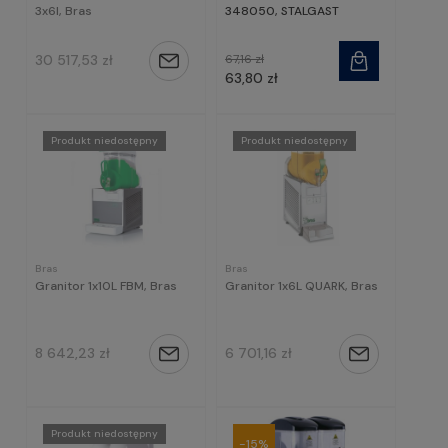
3x6l, Bras
348050, STALGAST
30 517,53 zł
67,16 zł
Powiadom
63,80 zł
o
dostępności
Produkt niedostępny
Produkt niedostępny
Bras
Bras
Granitor 1x10L FBM, Bras
Granitor 1x6L QUARK, Bras
8 642,23 zł
6 701,16 zł
Powiadom
Powiadom
o
o
dostępności
dostępności
Produkt niedostępny
-15%