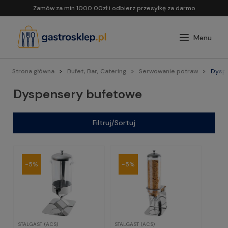
Zamów za min 1000.00zł i odbierz przesyłkę za darmo
Strona główna
Bufet, Bar, Catering
Serwowanie potraw
Dysp
Dyspensery bufetowe
Filtruj/Sortuj
-5%
-5%
STALGAST (ACS)
STALGAST (ACS)