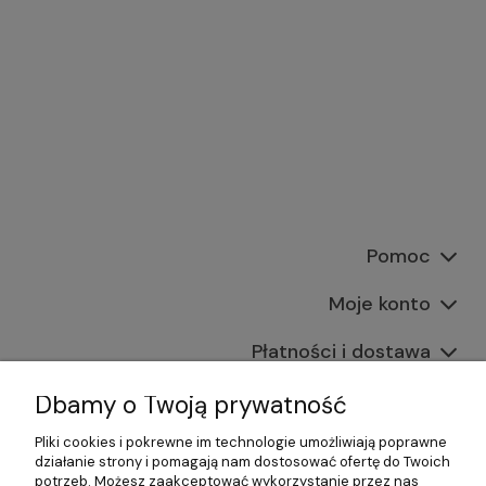
Pomoc
Moje konto
Płatności i dostawa
Informacje
Dbamy o Twoją prywatność
Pliki cookies i pokrewne im technologie umożliwiają poprawne
O nas
działanie strony i pomagają nam dostosować ofertę do Twoich
potrzeb. Możesz zaakceptować wykorzystanie przez nas