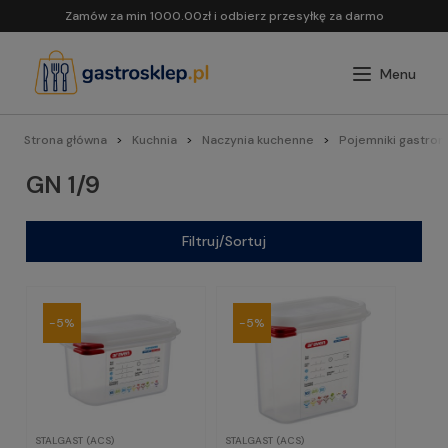
Zamów za min 1000.00zł i odbierz przesyłkę za darmo
Strona główna
Kuchnia
Naczynia kuchenne
Pojemniki gastron
GN 1/9
Filtruj/Sortuj
-5%
-5%
STALGAST (ACS)
STALGAST (ACS)