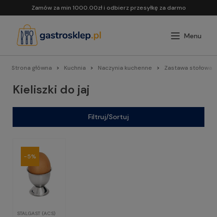
Zamów za min 1000.00zł i odbierz przesyłkę za darmo
Strona główna
Kuchnia
Naczynia kuchenne
Zastawa stołowa
Kieliszki do jaj
Filtruj/Sortuj
-5%
STALGAST (ACS)