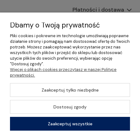
Płatności i dostawa
Informacje
Dbamy o Twoją prywatność
Pliki cookies i pokrewne im technologie umożliwiają poprawne
O nas
działanie strony i pomagają nam dostosować ofertę do Twoich
potrzeb. Możesz zaakceptować wykorzystanie przez nas
wszystkich tych plików i przejść do sklepu lub dostosować
użycie plików do swoich preferencji, wybierając opcję
"Dostosuj zgody".
©2026 Wszelkie Prawa Zastrzeżone | Gastrosklep |
Więcej o plikach cookies przeczytasz w naszej Polityce
Wyposażenie gastronomii, restauracji oraz barów
prywatności.
Szablon Master by
Ecommercy
Zaakceptuj tylko niezbędne
Dostosuj zgody
Pokaż pełną wersję strony
Zaakceptuj wszystkie
Sklep internetowy Shoper Premium