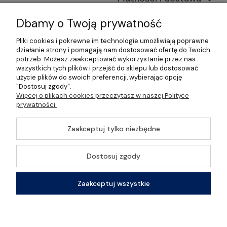
Informacje
Dbamy o Twoją prywatność
Pliki cookies i pokrewne im technologie umożliwiają poprawne
O nas
działanie strony i pomagają nam dostosować ofertę do Twoich
potrzeb. Możesz zaakceptować wykorzystanie przez nas
wszystkich tych plików i przejść do sklepu lub dostosować
użycie plików do swoich preferencji, wybierając opcję
"Dostosuj zgody".
©2026 Wszelkie Prawa Zastrzeżone | Gastrosklep |
Więcej o plikach cookies przeczytasz w naszej Polityce
Wyposażenie gastronomii, restauracji oraz barów
prywatności.
Szablon Master by
Ecommercy
Zaakceptuj tylko niezbędne
Dostosuj zgody
Pokaż pełną wersję strony
Zaakceptuj wszystkie
Sklep internetowy Shoper Premium