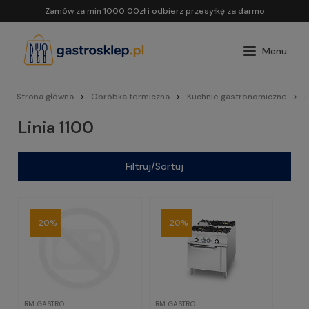
Zamów za min 1000.00zł i odbierz przesyłkę za darmo
Strona główna
Obróbka termiczna
Kuchnie gastronomiczne
L
Linia 1100
Filtruj/Sortuj
-20%
-20%
RM GASTRO
RM GASTRO