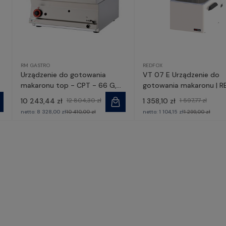
RM GASTRO
REDFOX
Urządzenie do gotowania
VT 07 E Urządzenie do
makaronu top - CPT - 66 G,
gotowania makaronu | 
RM GASTRO
10 243,44 zł
12 804,30 zł
1 358,10 zł
1 597,77 zł
netto:
8 328,00 zł
10 410,00 zł
netto:
1 104,15 zł
1 299,00 zł