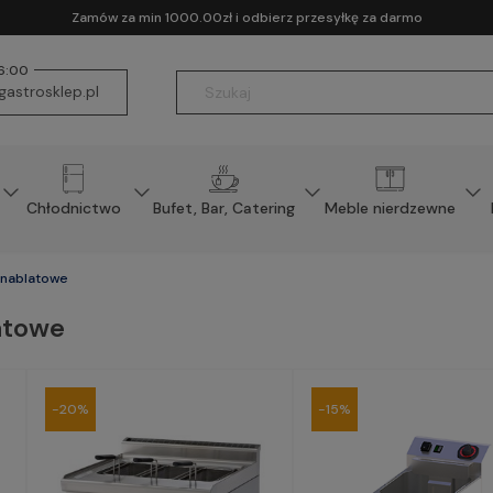
Zamów za min 1000.00zł i odbierz przesyłkę za darmo
16:00
astrosklep.pl
Chłodnictwo
Bufet, Bar, Catering
Meble nierdzewne
 nablatowe
atowe
-20%
-15%