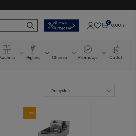
Serwis
0
0,00 zł
urządzeń
Kuchnia
Higiena
Chemia
Promocje
Outlet
-15%