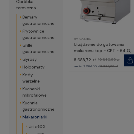
Obróbka
termiczna
Bemary
gastronomiczne
Frytownice
gastronomiczne
RM GASTRO
Urządzenie do gotowania
Grille
makaronu top - CPT - 64 G,
gastronomiczne
RM GASTRO
Gyrosy
8 688,72 zł
10 860,90 zł
netto:
7 064,00 zł
8 830,00 zł
Holdomaty
Kotły
warzelne
Kuchenki
mikrofalowe
Kuchnie
gastronomiczne
Makaroniarki
Linia 600