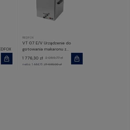
REDFOX
VT 07 E/V Urządzenie do
REDFOX
gotowania makaronu z
odpływem | REDFOX
1 776,30 zł
2 089,77 zł
netto:
1 444,15 zł
1 699,00 zł