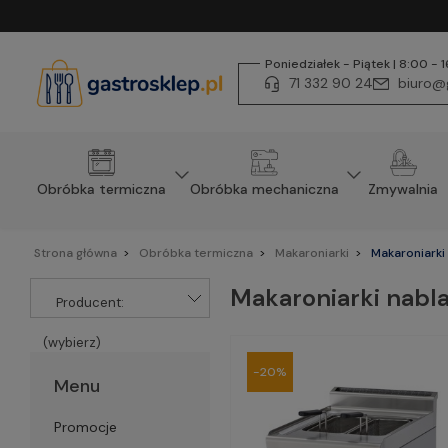
Poniedziałek - Piątek | 8:00 - 
71 332 90 24
biuro@g
Obróbka termiczna
Obróbka mechaniczna
Zmywalnia
Strona główna
Obróbka termiczna
Makaroniarki
Makaroniarki
Makaroniarki nabl
Producent:
(wybierz)
-20%
Menu
Promocje