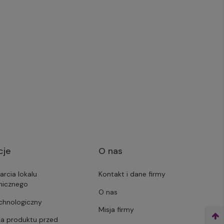
cje
O nas
arcia lokalu
Kontakt i dane firmy
micznego
O nas
echnologiczny
Misja firmy
ja produktu przed