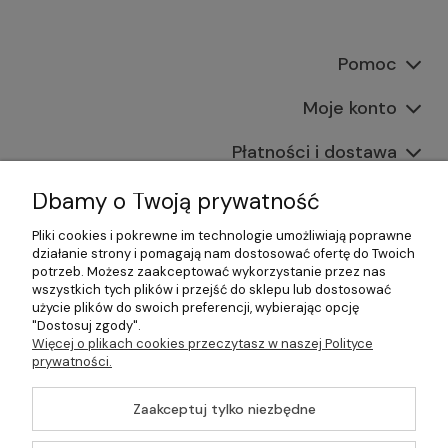
Pomoc
Moje konto
Płatności i dostawa
Informacje
Dbamy o Twoją prywatność
Pliki cookies i pokrewne im technologie umożliwiają poprawne
O nas
działanie strony i pomagają nam dostosować ofertę do Twoich
potrzeb. Możesz zaakceptować wykorzystanie przez nas
wszystkich tych plików i przejść do sklepu lub dostosować
użycie plików do swoich preferencji, wybierając opcję
"Dostosuj zgody".
©2026 Wszelkie Prawa Zastrzeżone | Gastrosklep |
Więcej o plikach cookies przeczytasz w naszej Polityce
Wyposażenie gastronomii, restauracji oraz barów
prywatności.
Szablon Master by
Ecommercy
Zaakceptuj tylko niezbędne