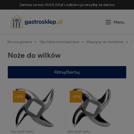
Zamów za min 1000.00zł i odbierz przesyłkę za darmo
Strona główna
Obróbka mechaniczna
Maszyny do mielenia
N
Noże do wilków
Filtruj/Sortuj
-15%
-15%
STALGAST (APL)
STALGAST (APL)